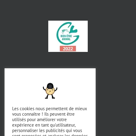
Les cookies nous permettent de mieux
vous connaître ! Ils peuvent être
utilisés pour améliorer votre
expérience en tant qu'utilisateur,
personnaliser les publicités qui vous
sont proposées et analyser les données