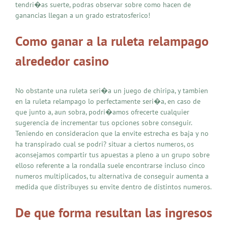
tendri�as suerte, podras observar sobre como hacen de
ganancias llegan a un grado estratosferico!
Como ganar a la ruleta relampago
alrededor casino
No obstante una ruleta seri�a un juego de chiripa, y tambien
en la ruleta relampago lo perfectamente seri�a, en caso de
que junto a, aun sobra, podri�amos ofrecerte cualquier
sugerencia de incrementar tus opciones sobre conseguir.
Teniendo en consideracion que la envite estrecha es baja y no
ha transpirado cual se podri? situar a ciertos numeros, os
aconsejamos compartir tus apuestas a pleno a un grupo sobre
elloso referente a la rondalla suele encontrarse incluso cinco
numeros multiplicados, tu alternativa de conseguir aumenta a
medida que distribuyes su envite dentro de distintos numeros.
De que forma resultan las ingresos