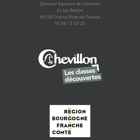
Domaine Equestre de Chevillon
21 Les Bertins
89120 Charny-Orée-de-Puisaye
03 86 73 50 20