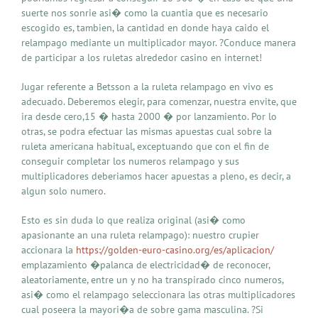
suerte nos sonrie asi� como la cuantia que es necesario
escogido es, tambien, la cantidad en donde haya caido el
relampago mediante un multiplicador mayor. ?Conduce manera
de participar a los ruletas alrededor casino en internet!
Jugar referente a Betsson a la ruleta relampago en vivo es
adecuado. Deberemos elegir, para comenzar, nuestra envite, que
ira desde cero,15 � hasta 2000 � por lanzamiento. Por lo
otras, se podra efectuar las mismas apuestas cual sobre la
ruleta americana habitual, exceptuando que con el fin de
conseguir completar los numeros relampago y sus
multiplicadores deberiamos hacer apuestas a pleno, es decir, a
algun solo numero.
Esto es sin duda lo que realiza original (asi� como
apasionante an una ruleta relampago): nuestro crupier
accionara la
https://golden-euro-casino.org/es/aplicacion/
emplazamiento �palanca de electricidad� de reconocer,
aleatoriamente, entre un y no ha transpirado cinco numeros,
asi� como el relampago seleccionara las otras multiplicadores
cual poseera la mayori�a de sobre gama masculina. ?Si