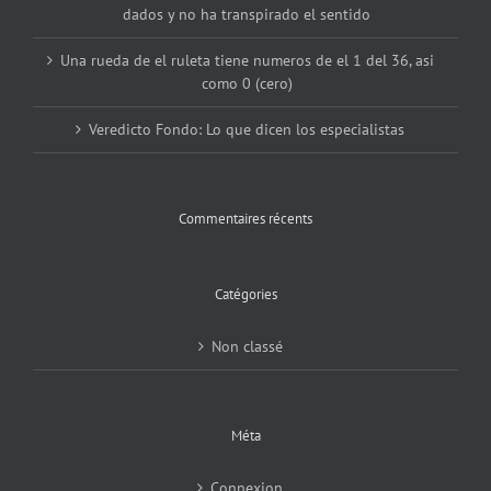
dados y no ha transpirado el sentido
Una rueda de el ruleta tiene numeros de el 1 del 36, asi
como 0 (cero)
Veredicto Fondo: Lo que dicen los especialistas
Commentaires récents
Catégories
Non classé
Méta
Connexion