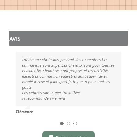
AVIS
J’ai été en colo la bas pendant deux semaines.Les
J’ai été en colo la bas pendant deux semaines.Les
Gwenaelle est revenue enchantée et ravie. Nous
animateurs sont super.Les chevaux sont pour tout les
animateurs sont super.Les chevaux sont pour tout les
sommes contents qu’elle ait passer un bon séjour.
niveaux les chambres sont propres et les activités
niveaux les chambres sont propres et les activités
Elle a été un peu déçue par la cantine.
équestres comme non équestres sont super :de la
équestres comme non équestres sont super :de la
Merci pour tout.
monté à crue et jeux sportifs il y en a pour tout les
monté à crue et jeux sportifs il y en a pour tout les
Bonne organisation et chouette équipe dynamique
goûts
goûts
Bonne continuation pour les prochaines colos
Les veillées sont super travaillées
Les veillées sont super travaillées
Je recommande vivement
Je recommande vivement
Katell
Clémence
Alexandra