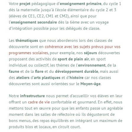
Votre
projet
pédagogique d’
enseignement primaire
, du cycle 1
dès la maternelle jusqu’à l’école élémentaire du cycle 2 et 3
(élèves de CE1, CE2, CM1 et CM2), ainsi que pour
l’
enseignement secondaire
dès la 6ème avec un voyage
d’intégration possible pour les délégués de classe.
Les
thématiques
que nous aborderons lors des classes de
découverte sont en
cohérence avec les sujets prévus pour vos
programmes scolaires
, pour exemple, nos
séjours
découvertes
proposent des activités de
sport de plein air
, en sport
individuel ou collectif, les thèmes de l’
environnement
, de la
faune
et de la
flore
et du
développement
durable
, mais aussi
des
ateliers
d’
arts plastiques
et d’
histoire
car nos classes
découvertes sont aussi orientées sur le
Moyen-âge
.
Notre
infrastructure
nous permet d’accueillir vos élèves en leur
offrant un
cadre de vie
confortable et gourmand. En effet, nous
mettons tout en œuvre pour que les enfants passe un agréable
moment dans les salles de réfectoire où ils dégusteront de
bons menus, des repas équilibrés en intégrant un maximum de
produits bios et locaux, en circuit court.