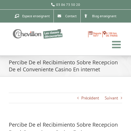
Passer
03 86 73 50 20
au
contenu
Espace enseignant
Contact
Blog enseignant
Percibe De el Recibimiento Sobre Recepcion
De el Conveniente Casino En internet
Précédent
Suivant
Percibe De el Recibimiento Sobre Recepcion