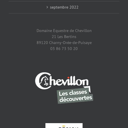
septembre 2022
Domaine Equestre de Chevillon
21 Les Bertins
89120 Charny-Orée-de-Puisaye
03 86 73 50 20