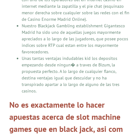
internet mediante la zapatilla y el pie chat (esquinazo
menor derecha sobre cualquier sobre las redes con el fin
de Casino Enorme Madrid Online).
Nuestro Blackjack Gambling establishment Gigantesco
Madrid ha sido uno de aquellas juegos mayormente
apreciados a lo largo de las jugadores, que posee pocos
indices sobre RTP cual estan entre los mayormente
favorecedores.
Unas tantas ventajas indudables kid los depositos
empezando desde ningun� a traves de Bizum, la
propuesta perfecto. A lo largo de cualquier flanco,
destina ventajas igual que descuidar y no ha
transpirado apartar a lo largo de alguno de las tres
casinos.
No es exactamente lo hacer
apuestas acerca de slot machine
games que en black jack, asi com