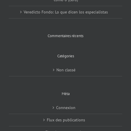
Veredicto Fondo: Lo que dicen los especialistas
Commentaires récents
Catégories
Non classé
Méta
Connexion
Flux des publications