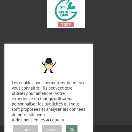
Les cookies nous permettent de mieux
vous connaître ! Ils peuvent être
utilisés pour améliorer votre
expérience en tant qu'utilisateur,
personnaliser les publicités qui vous
sont proposées et analyser les données
de notre site web.
Aidez-nous en les acceptant.
Non, merci
Cookies
Ok