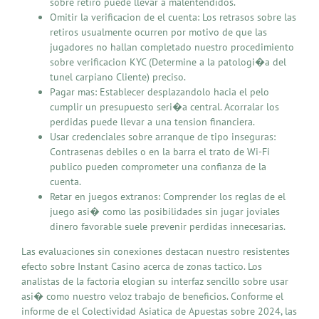
sobre retiro puede llevar a malentendidos.
Omitir la verificacion de el cuenta: Los retrasos sobre las
retiros usualmente ocurren por motivo de que las
jugadores no hallan completado nuestro procedimiento
sobre verificacion KYC (Determine a la patologi�a del
tunel carpiano Cliente) preciso.
Pagar mas: Establecer desplazandolo hacia el pelo
cumplir un presupuesto seri�a central. Acorralar los
perdidas puede llevar a una tension financiera.
Usar credenciales sobre arranque de tipo inseguras:
Contrasenas debiles o en la barra el trato de Wi-Fi
publico pueden comprometer una confianza de la
cuenta.
Retar en juegos extranos: Comprender los reglas de el
juego asi� como las posibilidades sin jugar joviales
dinero favorable suele prevenir perdidas innecesarias.
Las evaluaciones sin conexiones destacan nuestro resistentes
efecto sobre Instant Casino acerca de zonas tactico. Los
analistas de la factoria elogian su interfaz sencillo sobre usar
asi� como nuestro veloz trabajo de beneficios. Conforme el
informe de el Colectividad Asiatica de Apuestas sobre 2024, las