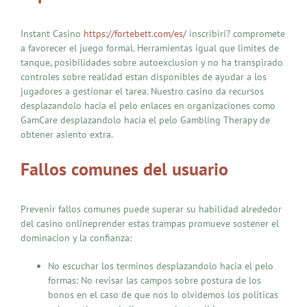
Instant Casino
https://fortebett.com/es/
inscribiri? compromete
a favorecer el juego formal. Herramientas igual que limites de
tanque, posibilidades sobre autoexclusion y no ha transpirado
controles sobre realidad estan disponibles de ayudar a los
jugadores a gestionar el tarea. Nuestro casino da recursos
desplazandolo hacia el pelo enlaces en organizaciones como
GamCare desplazandolo hacia el pelo Gambling Therapy de
obtener asiento extra.
Fallos comunes del usuario
Prevenir fallos comunes puede superar su habilidad alrededor
del casino onlineprender estas trampas promueve sostener el
dominacion y la confianza:
No escuchar los terminos desplazandolo hacia el pelo
formas: No revisar las campos sobre postura de los
bonos en el caso de que nos lo olvidemos los politicas