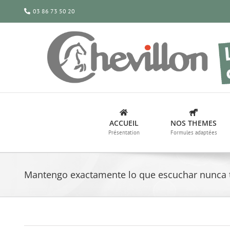
Passer
03 86 73 50 20
au
contenu
ACCUEIL
NOS THEMES
Présentation
Formules adaptées
Mantengo exactamente lo que escuchar nunca t