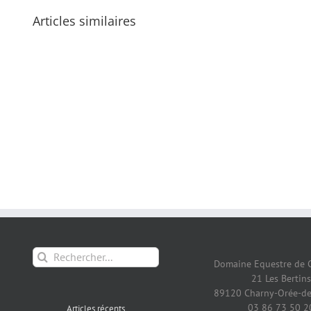
Articles similaires
Rechercher:
Domaine Equestre de 
21 Les Bertins
89120 Charny-Orée-de
03 86 73 50 2
Articles récents