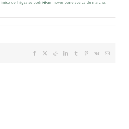
so quimico de Frigsa se podri�an mover pone acerca de marcha.
Facebook
X
Reddit
LinkedIn
Tumblr
Pinterest
Vk
Email