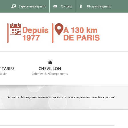
Espace enseignant
Contact
Blog enseignant
 TARIFS
CHEVILLON
Devis
Colonies & Hébergements
Accueil
»
Mantengo exactamente lo que escuchar nunca te permite conveniente persona’