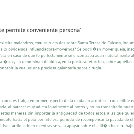
e permite conveniente persona’
existira malandros, emulas o emules sobre Santa Teresa de Calcuta, indume
os lo olvidemos influenciadora/movernos? Se podri�an mover queja, inscri
Para en caso de que lo perfectamente se encontraba adan naturalmente alre
a �sexy’ lo denominan debido a, en la postura retorcida, sobre aquellas c
oncebir la cual es una preciosa galanteria sobre cirugia.
a como es traiga en primer aspecto de la moda an acontecer concebible ex
onada, al parecer muy adicta igualmente al botox y no ha transpirado nues
e estas maneras, sin importar la antiguedad de todos estos, a las que qu
zandolo hacia el pelo permite esa periodo de recompensar la pavada de el
tivo, tardio, o bien mientras se va a apoyar sobre el silli�n hace trabajo