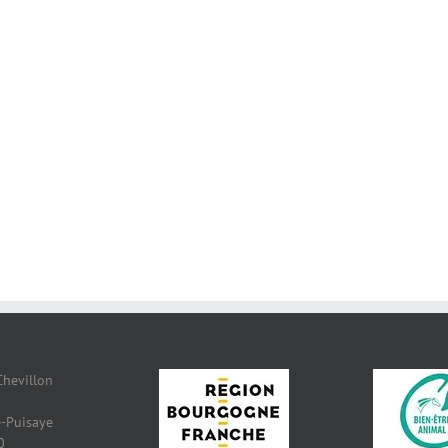
Chevillon
-Puisaye
0