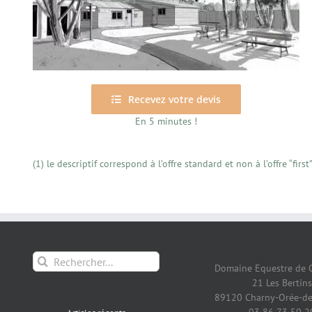
Recevez votre devis
En 5 minutes !
(1) le descriptif correspond à l’offre standard et non à l’offre “first”
Rechercher:
Domaine Equestre de 
21 Les Bertins
89120 Charny-Orée-de