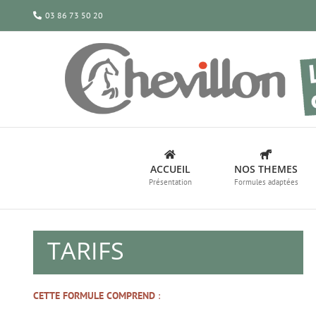
Passer
03 86 73 50 20
au
contenu
ACCUEIL
NOS THEMES
Présentation
Formules adaptées
TARIFS
CETTE FORMULE COMPREND
: