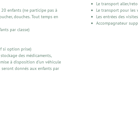
Le transport aller/ret
20 enfants (ne participe pas à
Le transport pour les v
 coucher, douches. Tout temps en
Les entrées des visites
Accompagnateur suppl
ants par classe)
 si option prise)
le stockage des médicaments,
 mise à disposition d’un véhicule
 seront donnés aux enfants par