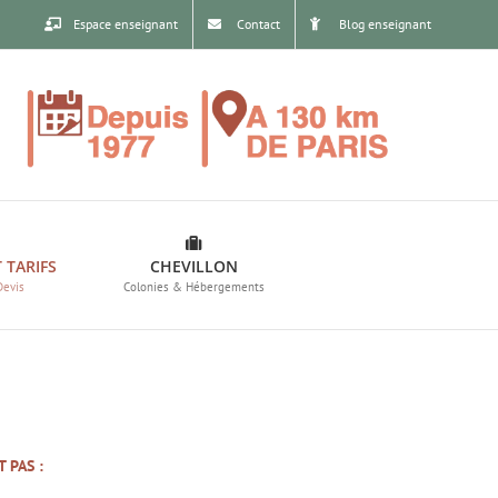
Espace enseignant
Contact
Blog enseignant
 TARIFS
CHEVILLON
Devis
Colonies & Hébergements
 PAS :