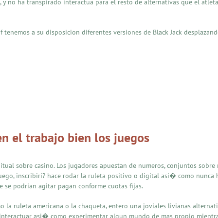
no, y no ha transpirado interactua para el resto de alternativas que el at
f tenemos a su disposicion diferentes versiones de Black Jack desplazand
 el trabajo bien los juegos
tual sobre casino. Los jugadores apuestan de numeros, conjuntos sobre nu
ego, inscribiri? hace rodar la ruleta positivo o digital asi� como nunca
 se podrian agitar pagan conforme cuotas fijas.
la ruleta americana o la chaqueta, entero una joviales livianas alternat
res interactuar asi� como experimentar algun mundo de mas propio mient