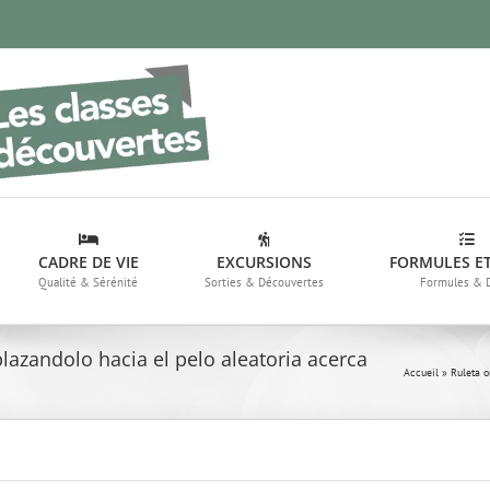
CADRE DE VIE
EXCURSIONS
FORMULES ET
Qualité & Sérénité
Sorties & Découvertes
Formules & 
plazandolo hacia el pelo aleatoria acerca
Accueil
»
Ruleta o