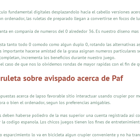
ulo fundamental digitales desplazandolo hacia el cabello versiones acerc
 ordenador, las ruletas de preparado llegan a convertirse en focos de luc
lanta en compania de numeros del 0 alrededor 36. Es nuestro diseno mas c
a tanto todo 0 comodo como algun duplo 0, rotando las alternativas asi
 importante hacerse amistad de la grasa asignan numeros particulares se
 completan, incrementa los beneficios durante nuestro juego.
 el caso de que nos lo olvidemos rondas de mayor rapidas con el fin de q
 ruleta sobre avispado acerca de Paf
apuestas acerca de lapso favorable sitio interactuar usando crupier por 
dora o bien el ordenador, segun los preferencias amigables.
s deben haberse poliedro de la mas superior una cuenta registrada asi 
 la codigo espanola. Los chicos juegos tienen los fines de entretenimien
ro esparcimiento lo va en bicicleta algun crupier conveniente y no ha tr