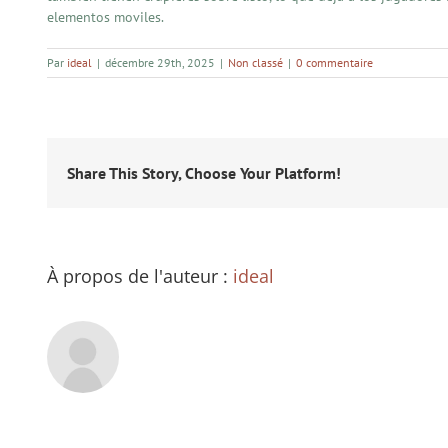
elementos moviles.
Par
ideal
|
décembre 29th, 2025
|
Non classé
|
0 commentaire
Share This Story, Choose Your Platform!
À propos de l'auteur :
ideal