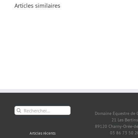
Articles similaires
Rechercher:
Domaine Equestre de 
21 Les Bertins
89120 Charny-Orée-de
03 86 73 50 2
Articles récents