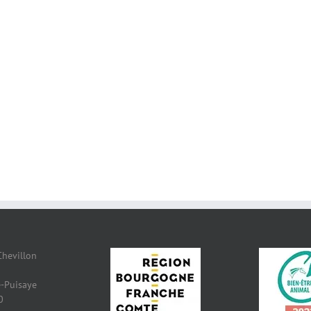
Chevillon
-Puisaye
0