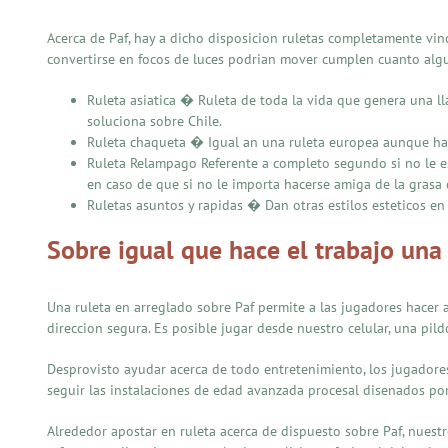
Acerca de Paf, hay a dicho disposicion ruletas completamente vinc
convertirse en focos de luces podrian mover cumplen cuanto algun
Ruleta asiatica � Ruleta de toda la vida que genera una l
soluciona sobre Chile.
Ruleta chaqueta � Igual an una ruleta europea aunque hast
Ruleta Relampago Referente a completo segundo si no le es
en caso de que si no le importa hacerse amiga de la grasa
Ruletas asuntos y rapidas � Dan otras estilos esteticos en
Sobre igual que hace el trabajo una
Una ruleta en arreglado sobre Paf permite a las jugadores hacer 
direccion segura. Es posible jugar desde nuestro celular, una pil
Desprovisto ayudar acerca de todo entretenimiento, los jugadore
seguir las instalaciones de edad avanzada procesal disenados por
Alrededor apostar en ruleta acerca de dispuesto sobre Paf, nuest