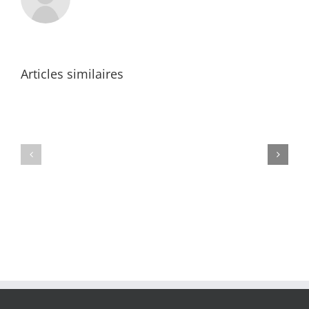
Articles similaires