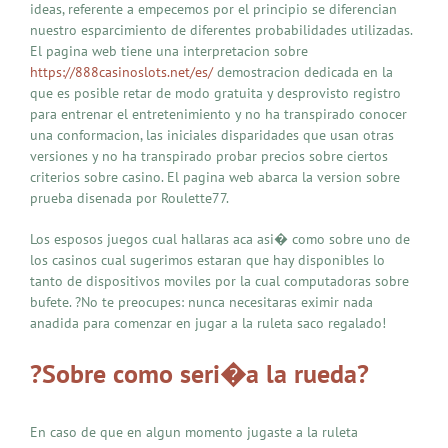
ideas, referente a empecemos por el principio se diferencian
nuestro esparcimiento de diferentes probabilidades utilizadas.
El pagina web tiene una interpretacion sobre
https://888casinoslots.net/es/
demostracion dedicada en la
que es posible retar de modo gratuita y desprovisto registro
para entrenar el entretenimiento y no ha transpirado conocer
una conformacion, las iniciales disparidades que usan otras
versiones y no ha transpirado probar precios sobre ciertos
criterios sobre casino. El pagina web abarca la version sobre
prueba disenada por Roulette77.
Los esposos juegos cual hallaras aca asi� como sobre uno de
los casinos cual sugerimos estaran que hay disponibles lo
tanto de dispositivos moviles por la cual computadoras sobre
bufete. ?No te preocupes: nunca necesitaras eximir nada
anadida para comenzar en jugar a la ruleta saco regalado!
?Sobre como seri�a la rueda?
En caso de que en algun momento jugaste a la ruleta