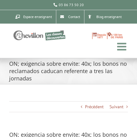
Passer
03 86 73 50 20
au
contenu
Espace enseignant
Contact
Blog enseignant
ON; exigencia sobre envite: 40x; los bonos no
reclamados caducan referente a tres las
jornadas
Précédent
Suivant
ON; exigencia sobre envite: 40x; los bonos no