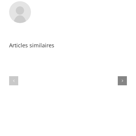
Articles similaires