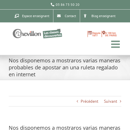
Passer
03 86 73 50 20
au
contenu
Espace enseignant
Contact
Blog enseignant
Nos disponemos a mostraros varias maneras
probables de apostar an una ruleta regalado
en internet
Précédent
Suivant
Nos disponemos a mostraros varias maneras