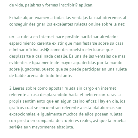
de vida, palabras y formas inscribiri? aplican.
Echale algun examen a todas las ventajas la cual ofrecemos al
conseguir designar los excelentes ruletas online sobre la net:
un La ruleta en internet hace posible participar alrededor
esparcimiento carente existir que manifestarse sobre su casa
eliminar oficina asi� como desprovisto efectuarse que
desplazarte a casi nada detalle. Es una de las ventajas de mas
evidentes e igualmente de mayor agradecidas por la mundo
sobre jugadores, puesto que se puede participar an una ruleta
de balde acerca de todo instante.
2 Leeras sobre como apostar ruleta sin cargo en internet
referente a casa desplazandolo hacia el pelo encontraras la
propia sentimiento que en algun casino eficaz. Hay en dia, los
graficos cual se encuentran referente a esta plataformas son
excepcionales, e igualmente muchos de ellos poseen ruletas
con presto en compania de crupieres reales, asi que la prueba
seri�a aun mayormente absoluta.