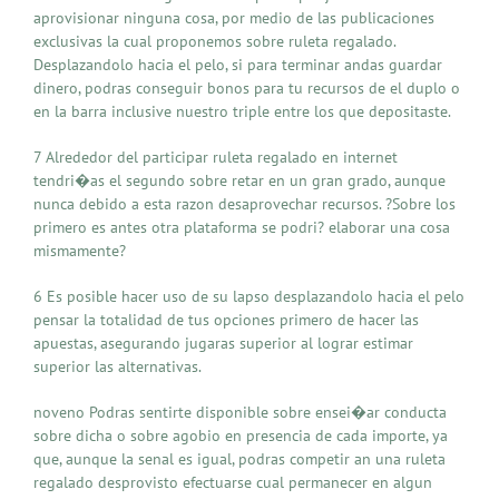
aprovisionar ninguna cosa, por medio de las publicaciones
exclusivas la cual proponemos sobre ruleta regalado.
Desplazandolo hacia el pelo, si para terminar andas guardar
dinero, podras conseguir bonos para tu recursos de el duplo o
en la barra inclusive nuestro triple entre los que depositaste.
7 Alrededor del participar ruleta regalado en internet
tendri�as el segundo sobre retar en un gran grado, aunque
nunca debido a esta razon desaprovechar recursos. ?Sobre los
primero es antes otra plataforma se podri? elaborar una cosa
mismamente?
6 Es posible hacer uso de su lapso desplazandolo hacia el pelo
pensar la totalidad de tus opciones primero de hacer las
apuestas, asegurando jugaras superior al lograr estimar
superior las alternativas.
noveno Podras sentirte disponible sobre ensei�ar conducta
sobre dicha o sobre agobio en presencia de cada importe, ya
que, aunque la senal es igual, podras competir an una ruleta
regalado desprovisto efectuarse cual permanecer en algun