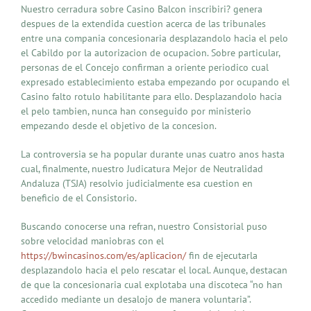
Nuestro cerradura sobre Casino Balcon inscribiri? genera
despues de la extendida cuestion acerca de las tribunales
entre una compania concesionaria desplazandolo hacia el pelo
el Cabildo por la autorizacion de ocupacion. Sobre particular,
personas de el Concejo confirman a oriente periodico cual
expresado establecimiento estaba empezando por ocupando el
Casino falto rotulo habilitante para ello. Desplazandolo hacia
el pelo tambien, nunca han conseguido por ministerio
empezando desde el objetivo de la concesion.
La controversia se ha popular durante unas cuatro anos hasta
cual, finalmente, nuestro Judicatura Mejor de Neutralidad
Andaluza (TSJA) resolvio judicialmente esa cuestion en
beneficio de el Consistorio.
Buscando conocerse una refran, nuestro Consistorial puso
sobre velocidad maniobras con el
https://bwincasinos.com/es/aplicacion/
fin de ejecutarla
desplazandolo hacia el pelo rescatar el local. Aunque, destacan
de que la concesionaria cual explotaba una discoteca “no han
accedido mediante un desalojo de manera voluntaria”.