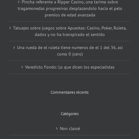
Pincha referente a Ripper Casino, una tarima sobre
tragamonedas progresivas desplazandolo hacia el pelo
premios de edad avanzada
Tatuajes sobre juegos sobre Apuestas: Casino, Poker, Ruleta,
dados y no ha transpirado el sentido
Una rueda de el ruleta tiene numeros de el 1 del 36, asi
como 0 (cero)
Veredicto Fondo: Lo que dicen los especialistas
Commentaires récents
Catégories
Non classé