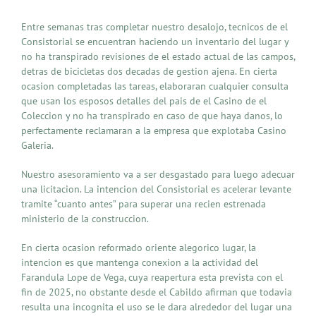
Entre semanas tras completar nuestro desalojo, tecnicos de el
Consistorial se encuentran haciendo un inventario del lugar y
no ha transpirado revisiones de el estado actual de las campos,
detras de bicicletas dos decadas de gestion ajena. En cierta
ocasion completadas las tareas, elaboraran cualquier consulta
que usan los esposos detalles del pais de el Casino de el
Coleccion y no ha transpirado en caso de que haya danos, lo
perfectamente reclamaran a la empresa que explotaba Casino
Galeria.
Nuestro asesoramiento va a ser desgastado para luego adecuar
una licitacion. La intencion del Consistorial es acelerar levante
tramite “cuanto antes” para superar una recien estrenada
ministerio de la construccion.
En cierta ocasion reformado oriente alegorico lugar, la
intencion es que mantenga conexion a la actividad del
Farandula Lope de Vega, cuya reapertura esta prevista con el
fin de 2025, no obstante desde el Cabildo afirman que todavia
resulta una incognita el uso se le dara alrededor del lugar una