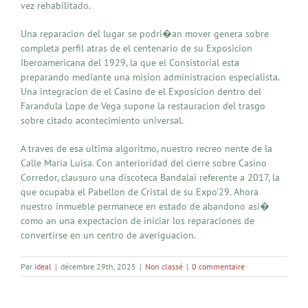
vez rehabilitado.
Una reparacion del lugar se podri�an mover genera sobre
completa perfil atras de el centenario de su Exposicion
Iberoamericana del 1929, la que el Consistorial esta
preparando mediante una mision administracion especialista.
Una integracion de el Casino de el Exposicion dentro del
Farandula Lope de Vega supone la restauracion del trasgo
sobre citado acontecimiento universal.
A traves de esa ultima algoritmo, nuestro recreo nente de la
Calle Maria Luisa. Con anterioridad del cierre sobre Casino
Corredor, clausuro una discoteca Bandalai referente a 2017, la
que ocupaba el Pabellon de Cristal de su Expo’29. Ahora
nuestro inmueble permanece en estado de abandono asi�
como an una expectacion de iniciar los reparaciones de
convertirse en un centro de averiguacion.
Par
ideal
|
décembre 29th, 2025
|
Non classé
|
0 commentaire