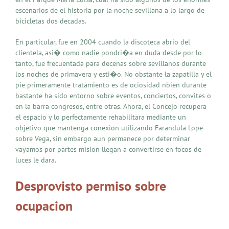
escenarios de el historia por la noche sevillana a lo largo de
bicicletas dos decadas.
En particular, fue en 2004 cuando la discoteca abrio del
clientela, asi� como nadie pondri�a en duda desde por lo
tanto, fue frecuentada para decenas sobre sevillanos durante
los noches de primavera y esti�o. No obstante la zapatilla y el
pie primeramente tratamiento es de ociosidad nbien durante
bastante ha sido entorno sobre eventos, conciertos, convites o
en la barra congresos, entre otras. Ahora, el Concejo recupera
el espacio y lo perfectamente rehabilitara mediante un
objetivo que mantenga conexion utilizando Farandula Lope
sobre Vega, sin embargo aun permanece por determinar
vayamos por partes mision llegan a convertirse en focos de
luces le dara.
Desprovisto permiso sobre
ocupacion