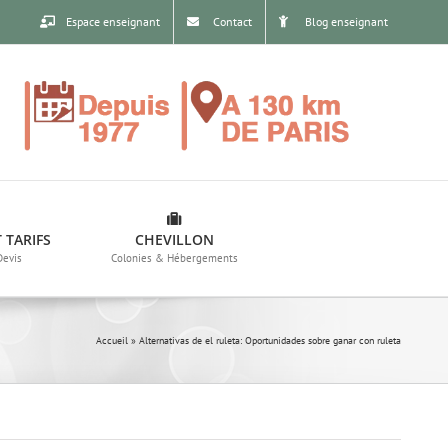
Espace enseignant
Contact
Blog enseignant
 TARIFS
CHEVILLON
Devis
Colonies & Hébergements
Accueil
»
Alternativas de el ruleta: Oportunidades sobre ganar con ruleta