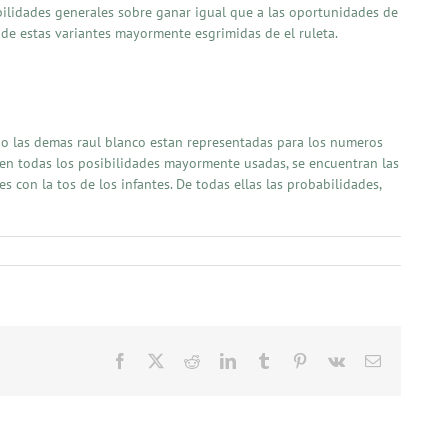
ibilidades generales sobre ganar igual que a las oportunidades de
 de estas variantes mayormente esgrimidas de el ruleta.
ado las demas raul blanco estan representadas para los numeros
e en todas los posibilidades mayormente usadas, se encuentran las
con la tos de los infantes. De todas ellas las probabilidades,
Facebook
X
Reddit
LinkedIn
Tumblr
Pinterest
Vk
Email