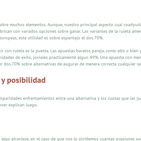
bre muchos elementos. Aunque, nuestro principal aspecto cual coadyuda 
abrican con variados opciones sobre ganar. Las variantes de la ruleta ame
europeas, esta utilidad es sobre espantajo el dos.70%.
ir con ruleta es la puesta. Las apuestas baratos pareja, como alto o bien
nidades de exito, joviales practicamente algun 49%. Una apuesta con men
ier dos.70% sobre alternativas de augurar de manera correcta cualquier 
 y posibilidad
disparidades enfrentamientos entre una alternativa y los cuotas que las j
over explican luego.
lgo atraviese, en el caso de que nos lo olvidemos cuantas ocasiones s