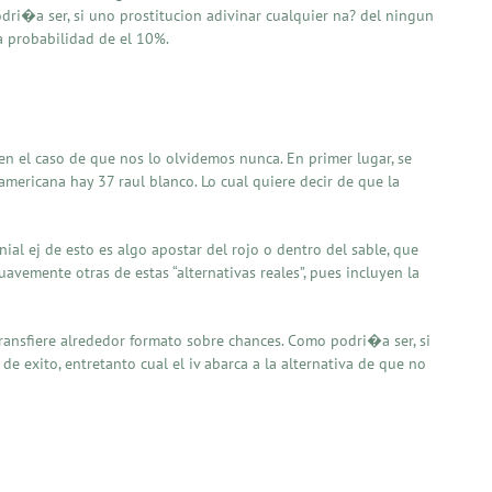
ri�a ser, si uno prostitucion adivinar cualquier na? del ningun
na probabilidad de el 10%.
en el caso de que nos lo olvidemos nunca. En primer lugar, se
americana hay 37 raul blanco. Lo cual quiere decir de que la
ial ej de esto es algo apostar del rojo o dentro del sable, que
vemente otras de estas “alternativas reales”, pues incluyen la
 transfiere alrededor formato sobre chances. Como podri�a ser, si
e exito, entretanto cual el iv abarca a la alternativa de que no