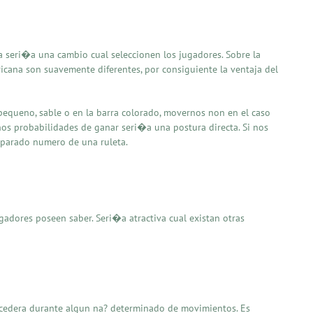
seri�a una cambio cual seleccionen los jugadores. Sobre la
ricana son suavemente diferentes, por consiguiente la ventaja del
 pequeno, sable o en la barra colorado, movernos non en el caso
os probabilidades de ganar seri�a una postura directa. Si nos
separado numero de una ruleta.
ugadores poseen saber. Seri�a atractiva cual existan otras
ucedera durante algun na? determinado de movimientos. Es