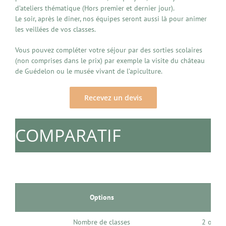
d’ateliers thématique (Hors premier et dernier jour).
Le soir, après le diner, nos équipes seront aussi là pour animer
les veillées de vos classes.
Vous pouvez compléter votre séjour par des sorties scolaires
(non comprises dans le prix) par exemple la visite du château
de Guédelon ou le musée vivant de l’apiculture.
Recevez un devis
COMPARATIF
Options
“FIR
Nombre de classes
2 ou 4 