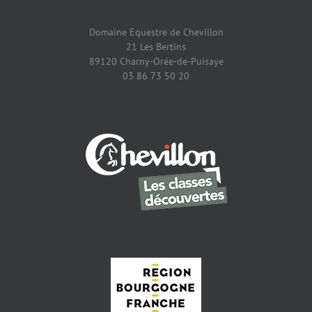
Domaine Equestre de Chevillon
21 Les Bertins
89120 Charny-Orée-de-Puisaye
03 86 73 50 20