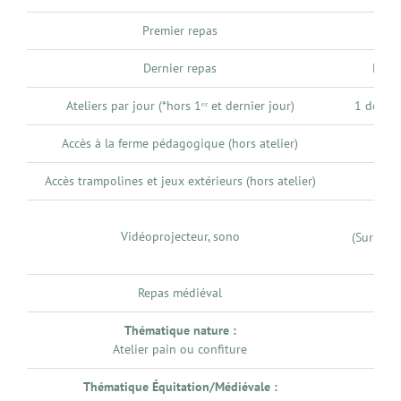
Premier repas
Din
Dernier repas
Déje
Ateliers par jour (*hors 1ᵉʳ et dernier jour)
1 demi-
Accès à la ferme pédagogique (hors atelier)
Ou
Accès trampolines et jeux extérieurs (hors atelier)
Ou
Ou
Vidéoprojecteur, sono
(Sur rése
Repas médiéval
Opt
Thématique nature :
Opt
Atelier pain ou confiture
Thématique Équitation/Médiévale :
Opt