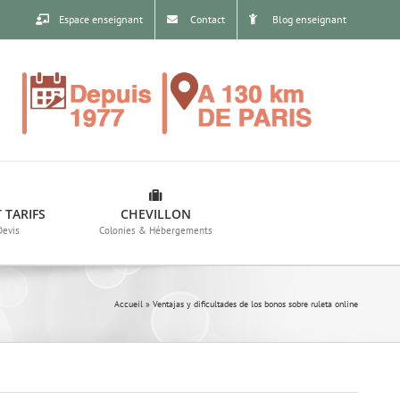
Espace enseignant
Contact
Blog enseignant
 TARIFS
CHEVILLON
Devis
Colonies & Hébergements
Accueil
»
Ventajas y dificultades de los bonos sobre ruleta online