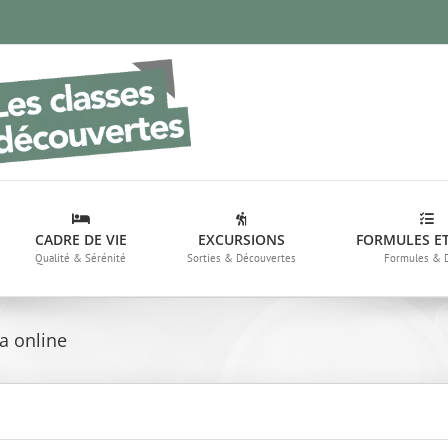
CADRE DE VIE
EXCURSIONS
FORMULES ET
Qualité & Sérénité
Sorties & Découvertes
Formules & 
ta online