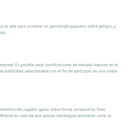
sta se sale para contener un porcentaje pequeno sobre peligro, y
ces.
ternet. Es posible sacar bonificaciones de elevada importe en el
e publicidad seleccionable con el fin de participar an una ruleta
 permitira del jugador ganar sobre forma consecutiva. Todo
iferente en caso de que aplicas estrategias amistades como la