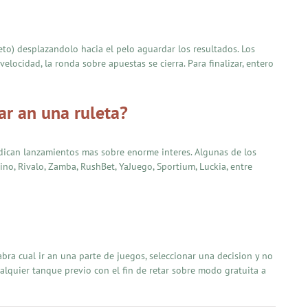
to) desplazandolo hacia el pelo aguardar los resultados. Los
locidad, la ronda sobre apuestas se cierra. Para finalizar, entero
ar an una ruleta?
ndican lanzamientos mas sobre enorme interes. Algunas de los
ino, Rivalo, Zamba, RushBet, YaJuego, Sportium, Luckia, entre
abra cual ir an una parte de juegos, seleccionar una decision y no
alquier tanque previo con el fin de retar sobre modo gratuita a