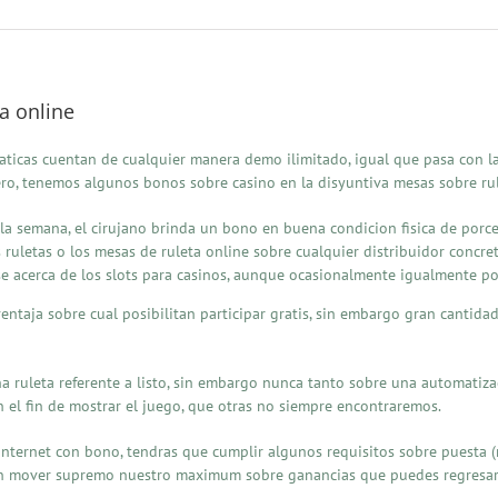
ta online
aticas cuentan de cualquier manera demo ilimitado, igual que pasa con l
ero, tenemos algunos bonos sobre casino en la disyuntiva mesas sobre rul
 la semana, el cirujano brinda un bono en buena condicion fisica de porcen
 ruletas o los mesas de ruleta online sobre cualquier distribuidor concret
rse acerca de los slots para casinos, aunque ocasionalmente igualmente p
entaja sobre cual posibilitan participar gratis, sin embargo gran cantida
 ruleta referente a listo, sin embargo nunca tanto sobre una automatizad
el fin de mostrar el juego, que otras no siempre encontraremos.
nternet con bono, tendras que cumplir algunos requisitos sobre puesta (r
an mover supremo nuestro maximum sobre ganancias que puedes regresar 