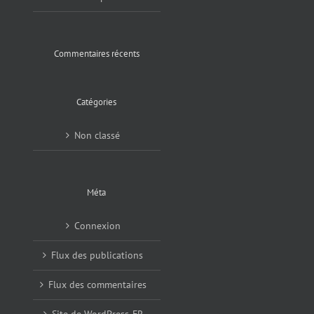
Commentaires récents
Catégories
Non classé
Méta
Connexion
Flux des publications
Flux des commentaires
Site de WordPress-FR