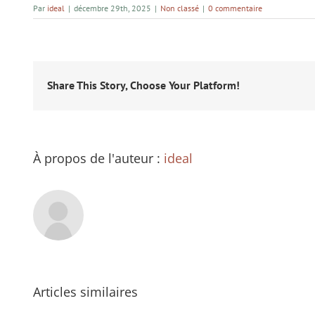
Par
ideal
|
décembre 29th, 2025
|
Non classé
|
0 commentaire
Share This Story, Choose Your Platform!
À propos de l'auteur :
ideal
Articles similaires