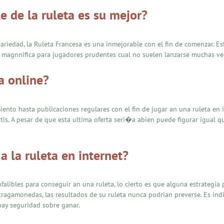
e de la ruleta es su mejor?
ariedad, la Ruleta Francesa es una inmejorable con el fin de comenzar. E
dad magnnifica para jugadores prudentes cual no suelen lanzarse muchas ve
a online?
o hasta publicaciones regulares con el fin de jugar an una ruleta en in
is. A pesar de que esta ultima oferta seri�a abien puede figurar igual qu
a la ruleta en internet?
falibles para conseguir an una ruleta, lo cierto es que alguna estrategia
 tragamonedas, las resultados de su ruleta nunca podrian preverse. Es ind
hay seguridad sobre ganar.