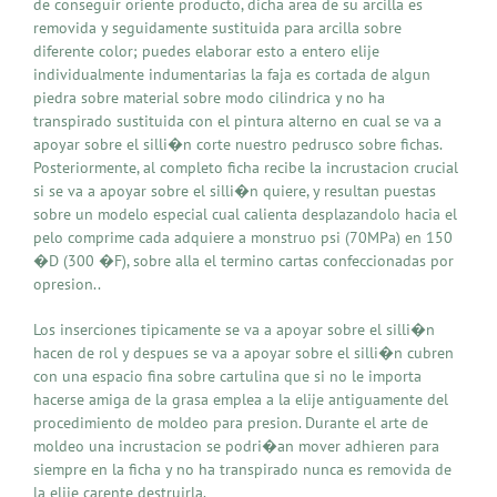
de conseguir oriente producto, dicha area de su arcilla es
removida y seguidamente sustituida para arcilla sobre
diferente color; puedes elaborar esto a entero elije
individualmente indumentarias la faja es cortada de algun
piedra sobre material sobre modo cilindrica y no ha
transpirado sustituida con el pintura alterno en cual se va a
apoyar sobre el silli�n corte nuestro pedrusco sobre fichas.
Posteriormente, al completo ficha recibe la incrustacion crucial
si se va a apoyar sobre el silli�n quiere, y resultan puestas
sobre un modelo especial cual calienta desplazandolo hacia el
pelo comprime cada adquiere a monstruo psi (70MPa) en 150
�D (300 �F), sobre alla el termino cartas confeccionadas por
opresion..
Los inserciones tipicamente se va a apoyar sobre el silli�n
hacen de rol y despues se va a apoyar sobre el silli�n cubren
con una espacio fina sobre cartulina que si no le importa
hacerse amiga de la grasa emplea a la elije antiguamente del
procedimiento de moldeo para presion. Durante el arte de
moldeo una incrustacion se podri�an mover adhieren para
siempre en la ficha y no ha transpirado nunca es removida de
la elije carente destruirla.