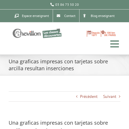
Passer
03 86 73 50 20
au
contenu
Espace enseignant
Contact
Blog enseignant
Una graficas impresas con tarjetas sobre
arcilla resultan inserciones
Précédent
Suivant
Una graficas impresas con tarjetas sobre