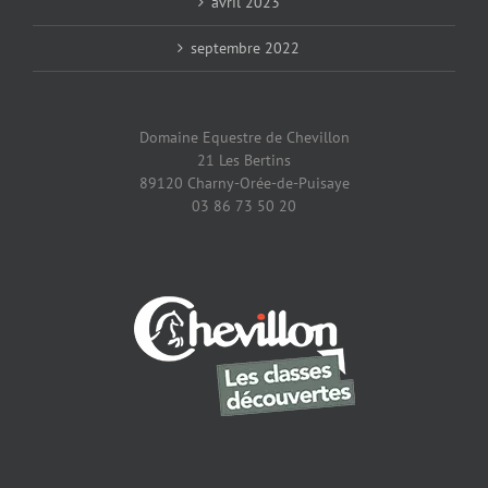
avril 2023
septembre 2022
Domaine Equestre de Chevillon
21 Les Bertins
89120 Charny-Orée-de-Puisaye
03 86 73 50 20