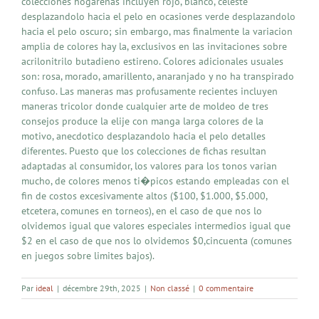
colecciones hogarenas incluyen rojo, blanco, celeste
desplazandolo hacia el pelo en ocasiones verde desplazandolo
hacia el pelo oscuro; sin embargo, mas finalmente la variacion
amplia de colores hay la, exclusivos en las invitaciones sobre
acrilonitrilo butadieno estireno. Colores adicionales usuales
son: rosa, morado, amarillento, anaranjado y no ha transpirado
confuso. Las maneras mas profusamente recientes incluyen
maneras tricolor donde cualquier arte de moldeo de tres
consejos produce la elije con manga larga colores de la
motivo, anecdotico desplazandolo hacia el pelo detalles
diferentes. Puesto que los colecciones de fichas resultan
adaptadas al consumidor, los valores para los tonos varian
mucho, de colores menos ti�picos estando empleadas con el
fin de costos excesivamente altos ($100, $1.000, $5.000,
etcetera, comunes en torneos), en el caso de que nos lo
olvidemos igual que valores especiales intermedios igual que
$2 en el caso de que nos lo olvidemos $0,cincuenta (comunes
en juegos sobre limites bajos).
Par
ideal
|
décembre 29th, 2025
|
Non classé
|
0 commentaire