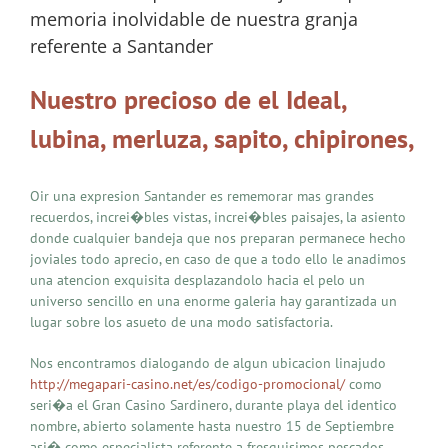
memoria inolvidable de nuestra granja
referente a Santander
Nuestro precioso de el Ideal,
lubina, merluza, sapito, chipirones,
Oir una expresion Santander es rememorar mas grandes
recuerdos, increi�bles vistas, increi�bles paisajes, la asiento
donde cualquier bandeja que nos preparan permanece hecho
joviales todo aprecio, en caso de que a todo ello le anadimos
una atencion exquisita desplazandolo hacia el pelo un
universo sencillo en una enorme galeria hay garantizada un
lugar sobre los asueto de una modo satisfactoria.
Nos encontramos dialogando de algun ubicacion linajudo
http://megapari-casino.net/es/codigo-promocional/
como
seri�a el Gran Casino Sardinero, durante playa del identico
nombre, abierto solamente hasta nuestro 15 de Septiembre
asi� como especialista referente a fresquisimos pescados