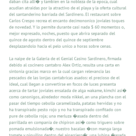
daban cita alli� y tambien en la nobleza de la epoca, cual
acudian atraidas por la atractivo de el playa y la oferta cultural
del santanderino barriada del Sardinero. El restaurant sobre
Carlos Crespo recrea el encanto decimononico joviales toques
de novedad. Y lo permite durante casi nada $ 60 momentos o,
mejor expresado, noches, puesto que abrira separado del
quince de agosto dentro del quince de septiembre
desplazandolo hacia el pelo unico a horas sobre cenas.
La naipe de la Galeria de el Genial Casino Sardinero, firmada
debido al cocinero cantabro Alex Ortiz, resulta una carta en
sintonia gracias marco en la cual cargan relevancia las
pescados de las lonjas cantabricas asados: el precioso de el
ideal, cual llegan a convertirse en focos de luces presenta
acerca de tartar joviales ensalada de alga wakame, kimchi asi�
como canonigos, alrededor moda nikkei, an una plancha con el
pasar del tiempo cebolla caramelizada, patatas hervidas y no
ha transpirado pesto rojo y no ha transpirado confitado con
pure de cebolla roja; una merluza �asada dentro del
parrillada en compania de chipiron asi� como triguero sobre
pomada emulsionada�; nuestro bacalao �con manga larga
tomate y piquillos dentro del ajoarriero�; una lubina �asada