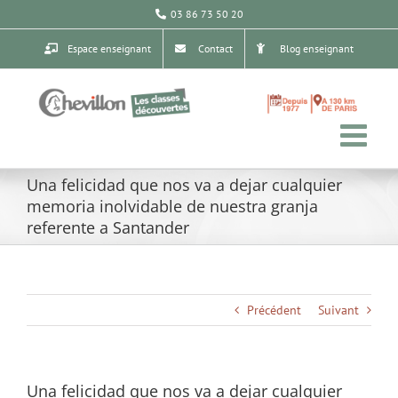
Passer
03 86 73 50 20
au
contenu
Espace enseignant
Contact
Blog enseignant
Una felicidad que nos va a dejar cualquier
memoria inolvidable de nuestra granja
referente a Santander
Précédent
Suivant
Una felicidad que nos va a dejar cualquier