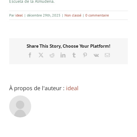
Escuela de la Almudena.
Par
ideal
|
décembre 29th, 2025
|
Non classé
|
0 commentaire
Share This Story, Choose Your Platform!
Facebook
X
Reddit
LinkedIn
Tumblr
Pinterest
Vk
Email
À propos de l'auteur :
ideal