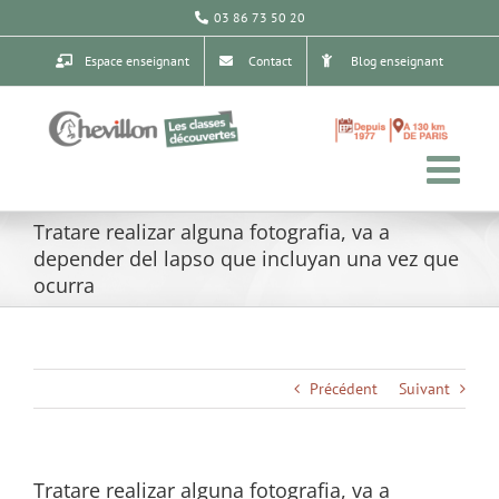
Passer
03 86 73 50 20
au
contenu
Espace enseignant
Contact
Blog enseignant
Tratare realizar alguna fotografia, va a
depender del lapso que incluyan una vez que
ocurra
Précédent
Suivant
Tratare realizar alguna fotografia, va a