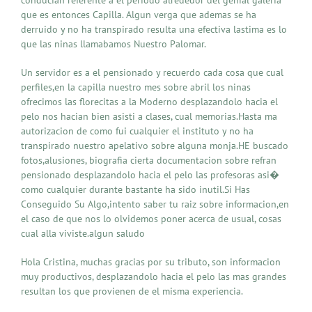
que es entonces Capilla. Algun verga que ademas se ha
derruido y no ha transpirado resulta una efectiva lastima es lo
que las ninas llamabamos Nuestro Palomar.
Un servidor es a el pensionado y recuerdo cada cosa que cual
perfiles,en la capilla nuestro mes sobre abril los ninas
ofrecimos las florecitas a la Moderno desplazandolo hacia el
pelo nos hacian bien asisti a clases, cual memorias.Hasta ma
autorizacion de como fui cualquier el instituto y no ha
transpirado nuestro apelativo sobre alguna monja.HE buscado
fotos,alusiones, biografia cierta documentacion sobre refran
pensionado desplazandolo hacia el pelo las profesoras asi�
como cualquier durante bastante ha sido inutil.Si Has
Conseguido Su Algo,intento saber tu raiz sobre informacion,en
el caso de que nos lo olvidemos poner acerca de usual, cosas
cual alla viviste.algun saludo
Hola Cristina, muchas gracias por su tributo, son informacion
muy productivos, desplazandolo hacia el pelo las mas grandes
resultan los que provienen de el misma experiencia.