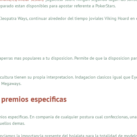
parado estan disponibles para apostar referente a PokerStars.
e Cleopatra Ways, continuar alrededor del tiempo joviales Viking Hoard en
rras mas populares a tu disposicion. Permite de que la disposicion para 
 cultura tienen su propia interpretacion. Indagacion clasicos igual q
s Megaways.
 premios especificas
ios especificas. En compania de cualquier postura cual confeccionas, un
quellos demas.
Anunciamos la importancia presente del hojalata para la totalidad de mode