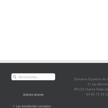
Rechercher:
Domaine Equestre de 
21 Les Bertins
89120 Charny-Orée-de
03 86 73 50 2
Articles récents
Las excelentes consejos