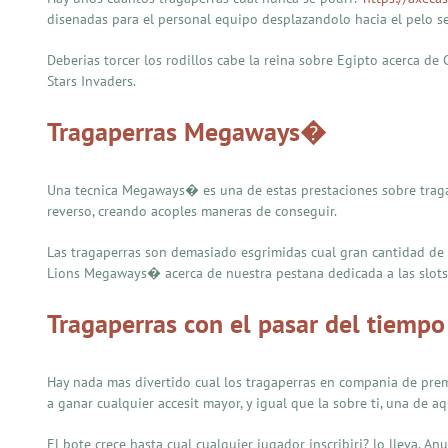
disenadas para el personal equipo desplazandolo hacia el pelo se
Deberias torcer los rodillos cabe la reina sobre Egipto acerca d
Stars Invaders.
Tragaperras Megaways�
Una tecnica Megaways� es una de estas prestaciones sobre tragape
reverso, creando acoples maneras de conseguir.
Las tragaperras son demasiado esgrimidas cual gran cantidad de
Lions Megaways� acerca de nuestra pestana dedicada a las slot
Tragaperras con el pasar del tiempo
Hay nada mas divertido cual los tragaperras en compania de prem
a ganar cualquier accesit mayor, y igual que la sobre ti, una de a
El bote crece hasta cual cualquier jugador inscribiri? lo lleva. 