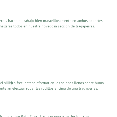
ras hacen el trabajo bien maravillosamente en ambos soportes.
hallaras todos en nuestra novedosa seccion de tragaperras.
 el silli�n frecuentaba efectuar en los salones llenos sobre humo
nte an efectuar rodar las rodillos encima de una tragaperras.
cadas sobre PokerStars . Las tragaperras exclusivas son