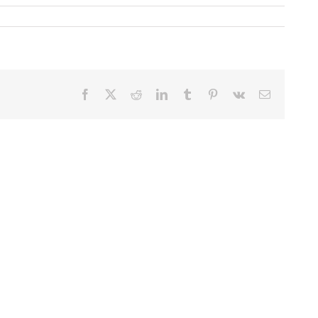
Facebook
X
Reddit
LinkedIn
Tumblr
Pinterest
Vk
Email