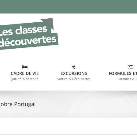
CADRE DE VIE
EXCURSIONS
FORMULES ET
Qualité & Sérénité
Sorties & Découvertes
Formules & 
 sobre Portugal