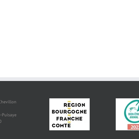
Chevillon
-Puisaye
0