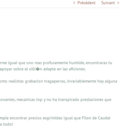
Précédent
Suivant
norme igual que uno mas profusamente humilde, encontraras tu
apoyar sobre el silli�n adapte en las aficiones.
 como realistas grabacion tragaperras, invariablemente hay alguna
onantes, mecanicas top y no ha transpirado prestaciones que
simple encontrar precios esgrimidas igual que Filon de Caudal
ta todo!