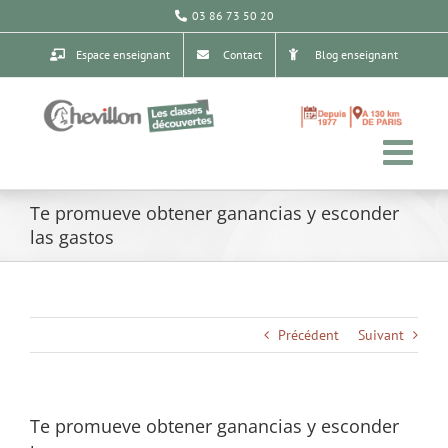
Passer
03 86 73 50 20
au
contenu
Espace enseignant
Contact
Blog enseignant
Te promueve obtener ganancias y esconder
las gastos
Précédent
Suivant
Te promueve obtener ganancias y esconder