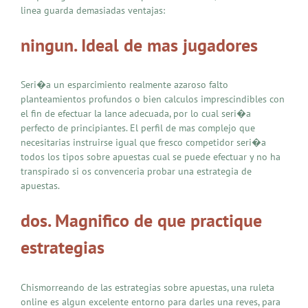
linea guarda demasiadas ventajas:
ningun. Ideal de mas jugadores
Seri�a un esparcimiento realmente azaroso falto
planteamientos profundos o bien calculos imprescindibles con
el fin de efectuar la lance adecuada, por lo cual seri�a
perfecto de principiantes. El perfil de mas complejo que
necesitarias instruirse igual que fresco competidor seri�a
todos los tipos sobre apuestas cual se puede efectuar y no ha
transpirado si os convenceria probar una estrategia de
apuestas.
dos. Magnifico de que practique
estrategias
Chismorreando de las estrategias sobre apuestas, una ruleta
online es algun excelente entorno para darles una reves, para