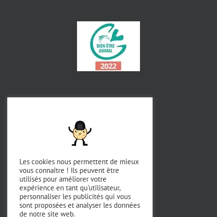
Les cookies nous permettent de mieux
vous connaître ! Ils peuvent être
utilisés pour améliorer votre
expérience en tant qu'utilisateur,
personnaliser les publicités qui vous
sont proposées et analyser les données
de notre site web.