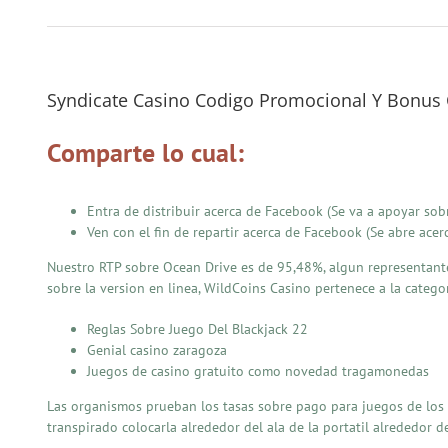
Syndicate Casino Codigo Promocional Y Bonus
Comparte lo cual:
Entra de distribuir acerca de Facebook (Se va a apoyar sob
Ven con el fin de repartir acerca de Facebook (Se abre ace
Nuestro RTP sobre Ocean Drive es de 95,48%, algun representan
sobre la version en linea, WildCoins Casino pertenece a la catego
Reglas Sobre Juego Del Blackjack 22
Genial casino zaragoza
Juegos de casino gratuito como novedad tragamonedas
Las organismos prueban los tasas sobre pago para juegos de los c
transpirado colocarla alrededor del ala de la portatil alrededor