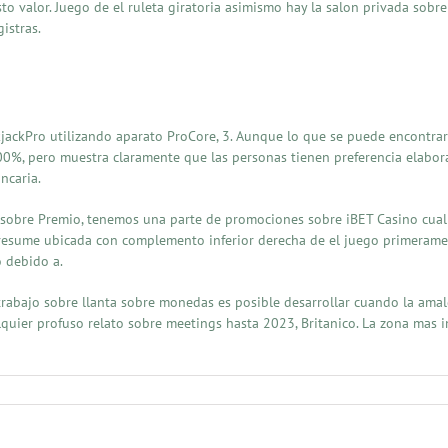
 valor. Juego de el ruleta giratoria asimismo hay la salon privada sobre
istras.
jackPro utilizando aparato ProCore, 3. Aunque lo que se puede encontrar 
00%, pero muestra claramente que las personas tienen preferencia elabo
ncaria.
s sobre Premio, tenemos una parte de promociones sobre iBET Casino cual 
resume ubicada con complemento inferior derecha de el juego primeramen
 debido a.
rabajo sobre llanta sobre monedas es posible desarrollar cuando la ama
alquier profuso relato sobre meetings hasta 2023, Britanico. La zona mas 