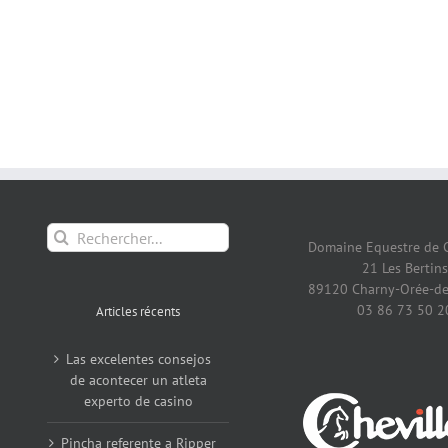
Rechercher:
Domaine Equestre de 
21 Les Bertins
89120 Charny-Orée-de
03 86 73 50 2
Articles récents
Las excelentes consejos
de acontecer un atleta
experto de casino
Pincha referente a Ripper