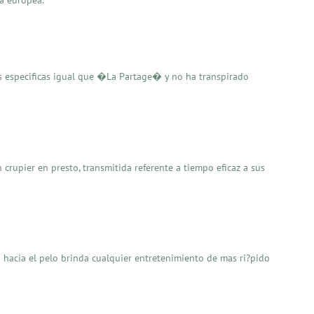
ta europea.
as especificas igual que �La Partage� y no ha transpirado
crupier en presto, transmitida referente a tiempo eficaz a sus
hacia el pelo brinda cualquier entretenimiento de mas ri?pido