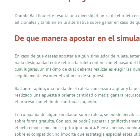
Double Ball Roulette resulta una diversidad unica de el ruleta en 
adicionales y tambien en la alternativa sobre ganar en caso de qu
De que manera apostar en el simula
En caso de que deseas apostar a algun simulador de ruleta, ante
nada desigualdad entre retar a la ruleta online con el pasar del 
cual jugaras, un maximo de cual deberas realizar es elegir las nu
seguidamente escoger el volumen de su puesta.
Bastante rapido, una rueda de el ruleta comenzara a girar y la pel
realizado una apuesta a oriente cantidad o matiz, ganara recursos
el proceso con el fin de continuar jugando.
En compania de algun simulador sobre ruleta, se puede percibir a
sobre forma gratuita. Con eso, se podri? superar significativame
el pelo empecemos por el principio nunca. Pienso, hemos nombra
sobre el competidor, no importa que estrategia especial estes uti