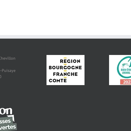
Chevillon
-Puisaye
0