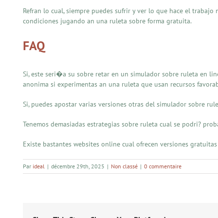
Refran lo cual, siempre puedes sufrir y ver lo que hace el trabajo
condiciones jugando an una ruleta sobre forma gratuita.
FAQ
Si, este seri�a su sobre retar en un simulador sobre ruleta en lin
anonima si experimentas an una ruleta que usan recursos favorab
Si, puedes apostar varias versiones otras del simulador sobre ruleta
Tenemos demasiadas estrategias sobre ruleta cual se podri? probar
Existe bastantes websites online cual ofrecen versiones gratuitas
Par
ideal
|
décembre 29th, 2025
|
Non classé
|
0 commentaire