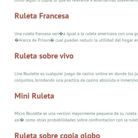
como algun 0 copia, lo que es referente a alternativas suavemen
Ruleta Francesa
Una ruleta francesa seri�a igual a la ruleta americana con una 
�Acerca de Prison� cual pueden reducir la utilidad del hogar e
Ruleta sobre vivo
Live Roulette es cualquier juego de casino online en donde los ju
conjuntos, brindando una practica de casino absoluta e inmersiva
Mini Ruleta
Micro Roulette es una version mayormente pequena de su ruleta q
asi� como otras probabilidades sobre confrontacion con la ruleta
Ruleta sobre copia globo