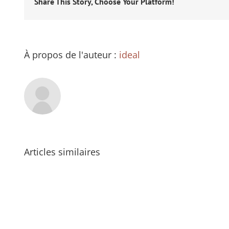
Share This Story, Choose Your Platform!
À propos de l'auteur :
ideal
Articles similaires