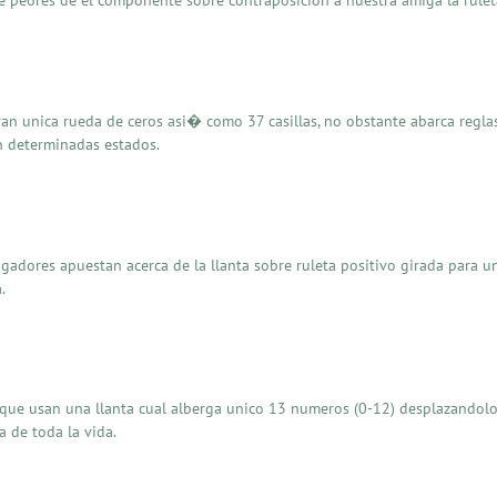
te peores de el componente sobre contraposicion a nuestra amiga la rule
gran unica rueda de ceros asi� como 37 casillas, no obstante abarca regl
n determinadas estados.
gadores apuestan acerca de la llanta sobre ruleta positivo girada para un 
.
ue usan una llanta cual alberga unico 13 numeros (0-12) desplazandolo 
 de toda la vida.