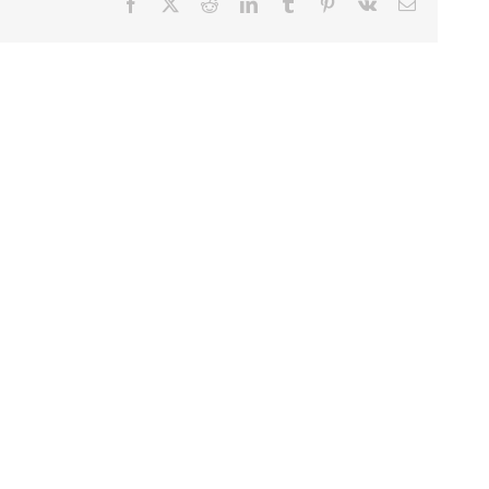
Facebook
X
Reddit
LinkedIn
Tumblr
Pinterest
Vk
Email