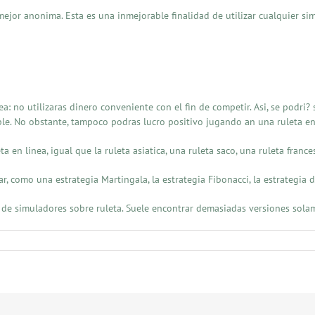
 mejor anonima. Esta es una inmejorable finalidad de utilizar cualquier si
ea: no utilizaras dinero conveniente con el fin de competir. Asi, se podri?
le. No obstante, tampoco podras lucro positivo jugando an una ruleta en
 en linea, igual que la ruleta asiatica, una ruleta saco, una ruleta frances
, como una estrategia Martingala, la estrategia Fibonacci, la estrategia d
 de simuladores sobre ruleta. Suele encontrar demasiadas versiones solam