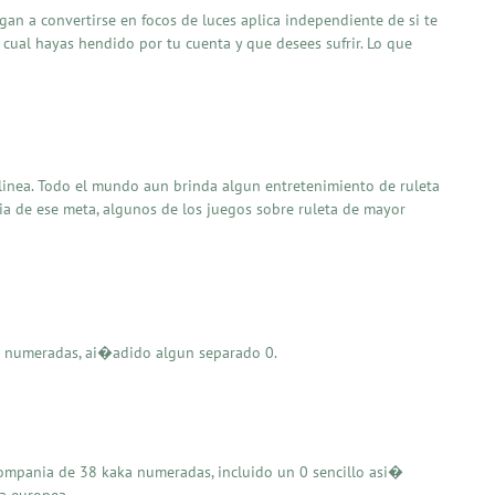
gan a convertirse en focos de luces aplica independiente de si te
 cual hayas hendido por tu cuenta y que desees sufrir. Lo que
linea. Todo el mundo aun brinda algun entretenimiento de ruleta
nia de ese meta, algunos de los juegos sobre ruleta de mayor
aka numeradas, ai�adido algun separado 0.
compania de 38 kaka numeradas, incluido un 0 sencillo asi�