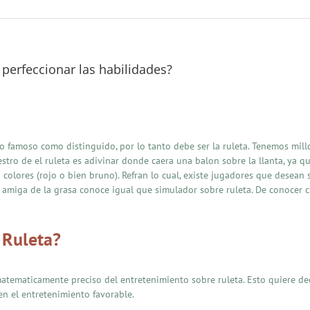
 perfeccionar las habilidades?
o famoso como distinguido, por lo tanto debe ser la ruleta. Tenemos mil
stro de el ruleta es adivinar donde caera una balon sobre la llanta, ya q
olores (rojo o bien bruno). Refran lo cual, existe jugadores que desean 
e amiga de la grasa conoce igual que simulador sobre ruleta. De conocer c
 Ruleta?
atematicamente preciso del entretenimiento sobre ruleta. Esto quiere de
en el entretenimiento favorable.