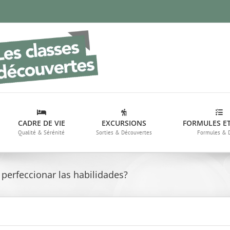
CADRE DE VIE
EXCURSIONS
FORMULES ET
Qualité & Sérénité
Sorties & Découvertes
Formules & 
 perfeccionar las habilidades?