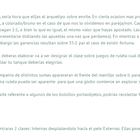
, seria hora que elijas el arquetipo sobre envite. En cierta ocasion mas 
, a colorado/bruno en el caso de que nos lo olvidemos en pareja/non. Cad
es pagan 1:1, o bien lo que es igual, el mismo valor que hayas apostado. 
presentarse doblando las apuestas una vez que perdamos). En mientras a l
argo las ganancias resultan sobre 35:1 par el caso de existir fortuna.
l deberas elaborar va a ser designar el clase sobre juegos de ruleta cual 
izar tu tanque deberias elegirlas.
pania de distintos sumas apareceran el frente del manillar sobre ti para 
una ruleta pueda ser aparente- para que una globo comience an explorar s
ite referente a algunos de los bolsillos portaobjetos, podrias recolect
ontraras 2 clases: Internas desplazandolo hacia el pelo Externas. Ellas 