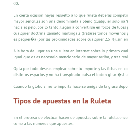
00.
En cierta ocasion hayas resuelto a lo que ruleta deberas competir
mayor sencillas son una denominada a pleno (cualquier solo na?)
hacia el pelo, por lo tanto, llegan a convertirse en focos de luc
cualquier doctrina llamado martingala (tratarse tonos movernos 
es pequei�a (por las proximidades sobre cualquier 2,5 %), sin emb
A la hora de jugar an una ruleta en internet sobre lo primero cua
igual que os es necesario mencionado de mayor arriba, y tras real
Opta por todo deseas emplear sobre tu importe y las fichas en com
distintos espacios y no ha transpirado pulsa el boton girar �si 
Cuando la globo si no le importa hacerse amiga de la grasa depos
Tipos de apuestas en la Ruleta
En el proceso de efectuar hacen de apuestas sobre la ruleta, enc
como a las numeros que apuestes.