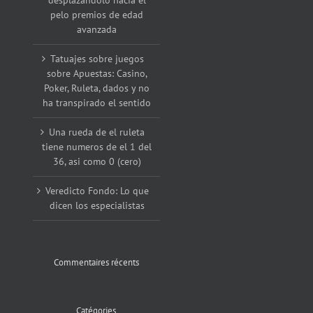
pelo premios de edad
avanzada
Tatuajes sobre juegos
sobre Apuestas: Casino,
Poker, Ruleta, dados y no
ha transpirado el sentido
Una rueda de el ruleta
tiene numeros de el 1 del
36, asi como 0 (cero)
Veredicto Fondo: Lo que
dicen los especialistas
Commentaires récents
Catégories