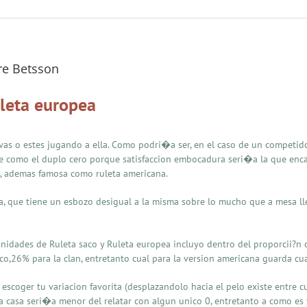
re Betsson
uleta europea
vas o estes jugando a ella. Como podri�a ser, en el caso de un competido
e como el duplo cero porque satisfaccion embocadura seri�a la que encaja
e, ademas famosa como ruleta americana.
a, que tiene un esbozo desigual a la misma sobre lo mucho que a mesa lle
nidades de Ruleta saco y Ruleta europea incluyo dentro del proporcii?n de
o,26% para la clan, entretanto cual para la version americana guarda cua
e escoger tu variacion favorita (desplazandolo hacia el pelo existe entre
 la casa seri�a menor del relatar con algun unico 0, entretanto a como es