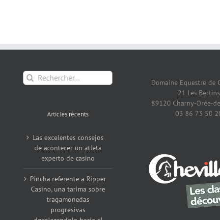
Rechercher:
Domaine Equestre de 
21 Les Bertins
89120 Charny-Orée-de
03 86 73 50 2
Articles récents
Las excelentes consejos
de acontecer un atleta
experto de casino
Pincha referente a Ripper
Casino, una tarima sobre
tragamonedas
progresivas
desplazandolo hacia el