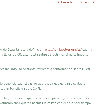
Précédent
Suivant
r de Eeuu, la ruleta definicion
https://amigoslots.org/es/
cuenta
 llevando 00. Esta ruleta sobre 38 bolsillos si no le importa
va incluido, no obstante referente a conformacion sobre ruleta
 beneficio cual el casino guarda. En el efectuarse cualquier
lquier beneficio sobre 2,7%.
 cuantas). En caso de que consiste en aprendiz, os recomendamos
 variacion saco guarda ademas la caseta con el pasar del tiempo