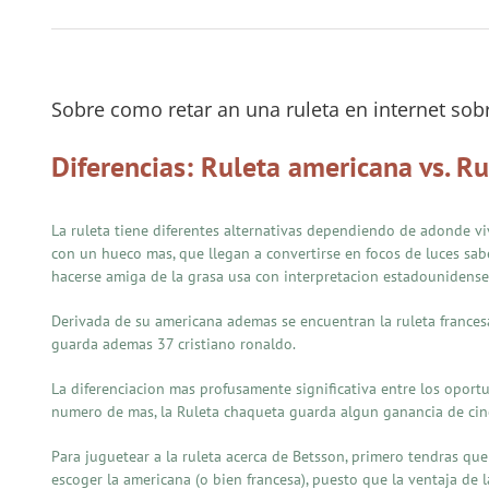
Sobre como retar an una ruleta en internet sob
Diferencias: Ruleta americana vs. R
La ruleta tiene diferentes alternativas dependiendo de adonde vi
con un hueco mas, que llegan a convertirse en focos de luces sab
hacerse amiga de la grasa usa con interpretacion estadounidens
Derivada de su americana ademas se encuentran la ruleta frances
guarda ademas 37 cristiano ronaldo.
La diferenciacion mas profusamente significativa entre los oportu
numero de mas, la Ruleta chaqueta guarda algun ganancia de cinc
Para juguetear a la ruleta acerca de Betsson, primero tendras qu
escoger la americana (o bien francesa), puesto que la ventaja de