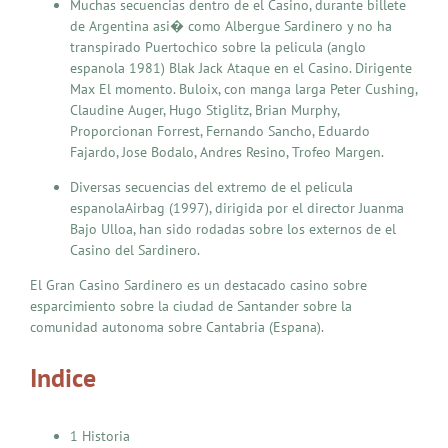
Muchas secuencias dentro de el Casino, durante billete
de Argentina asi� como Albergue Sardinero y no ha
transpirado Puertochico sobre la pelicula (anglo
espanola 1981) Blak Jack Ataque en el Casino. Dirigente
Max El momento. Buloix, con manga larga Peter Cushing,
Claudine Auger, Hugo Stiglitz, Brian Murphy,
Proporcionan Forrest, Fernando Sancho, Eduardo
Fajardo, Jose Bodalo, Andres Resino, Trofeo Margen.
Diversas secuencias del extremo de el pelicula
espanolaAirbag (1997), dirigida por el director Juanma
Bajo Ulloa, han sido rodadas sobre los externos de el
Casino del Sardinero.
El Gran Casino Sardinero es un destacado casino sobre
esparcimiento sobre la ciudad de Santander sobre la
comunidad autonoma sobre Cantabria (Espana).
Indice
1 Historia