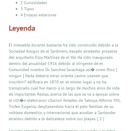
2 Curiosidades
3 Tipos
4 Enlaces exteriores
Leyenda
El inmueble durante bastante ha sido construido debido a la
Sociedad Amigos de el Sardinero, basado alrededor proyecto
del arquitecto Eloy Martinez de el Val. Ha sido inaugurado
dentro del anualidad 1916 debido al dirigente de el
Comunidad nuestro Dr. Sanchez-Sarachaga asi� como Rioz. [
ningun ] Nada deberia mirar oriente casino usando que
inscribiri? edificara en 1870 en el mismo lugar y no ha
transpirado cual fue marco a lo largo de muchos anos de vida
de importantes fiestas, acerca de las que se va a apoyar sobre
el silli�n elaboraron citacion Amadeo de Saboya, Alfonso XIII,
Trofeo Eugenia, desplazandolo hacia el pelo familias de su
nobleza domestico y internacional que acudian a Santander
atraidos debido a la delicadeza sobre sus playas. [ 2 ]
Levante segundo inmueble compagino una ruleta y nuestro