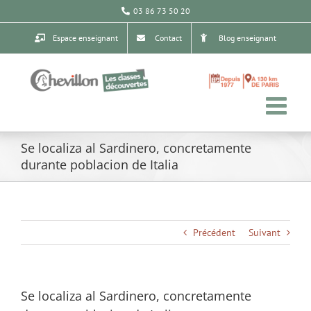
Passer
03 86 73 50 20
au
contenu
Espace enseignant
Contact
Blog enseignant
Se localiza al Sardinero, concretamente
durante poblacion de Italia
Précédent
Suivant
Se localiza al Sardinero, concretamente