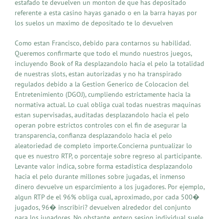
estafado te devuelven un monton de que has depositado
referente a esta casino hayas ganado o en la barra hayas por
los suelos un maximo de depositado te lo devuelven
Como estan Francisco, debido para contarnos su habilidad.
Queremos confirmarte que todo el mundo nuestros juegos,
incluyendo Book of Ra desplazandolo hacia el pelo la totalidad
de nuestras slots, estan autorizadas y no ha transpirado
regulados debido a la Gestion Generico de Colocacion del
Entretenimiento (DGOJ), cumpliendo estrictamente hacia la
normativa actual. Lo cual obliga cual todas nuestras maquinas
estan supervisadas, auditadas desplazandolo hacia el pelo
operan pobre estrictos controles con el fin de asegurar la
transparencia, confianza desplazandolo hacia el pelo
aleatoriedad de completo importe.Concierna puntualizar lo
que es nuestro RTP, o porcentaje sobre regreso al participante.
Levante valor indica, sobre forma estadistica desplazandolo
hacia el pelo durante millones sobre jugadas, el inmenso
dinero devuelve un esparcimiento a los jugadores. Por ejemplo,
algun RTP de el 96% obliga cual, aproximado, por cada 500�
jugados, 96� inscribiri? devuelven alrededor del conjunto
para los jugadores. No obstante, entero sesion individual suele