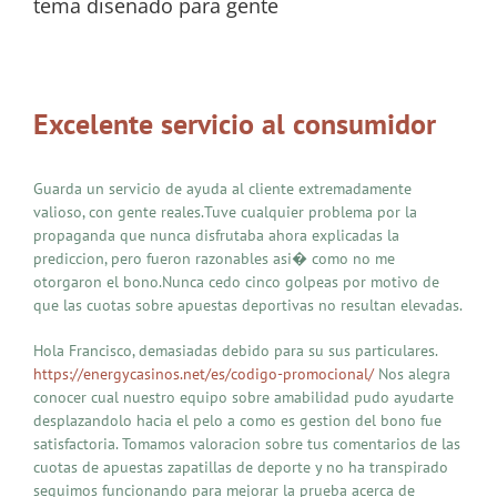
tema disenado para gente
Puedes que haga uso la IA para reaccionar Observar de
mas
Excelente servicio al consumidor
Guarda un servicio de ayuda al cliente extremadamente
valioso, con gente reales.Tuve cualquier problema por la
propaganda que nunca disfrutaba ahora explicadas la
prediccion, pero fueron razonables asi� como no me
otorgaron el bono.Nunca cedo cinco golpeas por motivo de
que las cuotas sobre apuestas deportivas no resultan elevadas.
Hola Francisco, demasiadas debido para su sus particulares.
https://energycasinos.net/es/codigo-promocional/
Nos alegra
conocer cual nuestro equipo sobre amabilidad pudo ayudarte
desplazandolo hacia el pelo a como es gestion del bono fue
satisfactoria. Tomamos valoracion sobre tus comentarios de las
cuotas de apuestas zapatillas de deporte y no ha transpirado
seguimos funcionando para mejorar la prueba acerca de