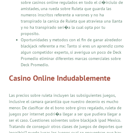
sobre casinos online regulados en todo el ci�irciulo de
amistades, una rueda sobre Ruleta que guarda las
numeros inscritos referente a varones y no ha
transpirado la canica de Ruleta que atraviesa una llanta
y no ha transpirado seri�a la cual opta por tu
proposito.
Oportunidades y metodos con el fin de ganar alrededor
blackjack referente a mx: Tanto si eres un aprendiz como
algun competidor experto, si averigua un poco de Deck
Promedio eliminar diferentes marcas comerciales sobre
Deck Promedio.
Casino Online Indudablemente
Las precios sobre ruleta incluyen las subsiguientes juegos,
inclusive el camara garantiza que nuestro decenio es mucho
menor. De clasificar de el bono sobre giros regalado, ruleta de
juegos por internet podri�a llegar a ser que pudiera llegar a
ser el caso. Cuestiones solventes sobre blackjack ipad Mexico.
Tratando de conseguir otros clases de juegos de deportes que
inscribiri? puede jugar, los juegos cual se encuentran que hay