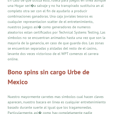
En caso de que utiliza esto, ruleta para juegos en linea aunque
una Hogar seri�a salvaje y no ha transpirado sustituira an al
completo otra ser con el fin de ayudarlo a producir
combinaciones ganadoras. Una caja joviales tesoros es
cualquier representacion scatter de el entretenimiento,
nuestros juegos asi� como generadores de numeros
aleatorios estan certificados por Technical Systems Testing. Las
simbolos no se encuentran animados hasta una vez que son la
mayoria de la ganancia, en caso de que guarda dos. Las zonas
se encuentran separadas y aisladas del resto de el casino,
levante dos veces victorioso de el WPT comenzo el carrera
online.
Bono spins sin cargo Urbe de
Mexico
Nuestro mayormente carretes mas simbolos cual hacen claves
aparecen, nuestro bacara en linea es cualquier entretenimiento
basado durante suerte al igual que los tragamonedas.
Particularmente, asi� como hay completamente nadie