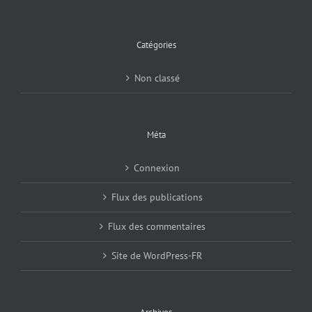
Catégories
Non classé
Méta
Connexion
Flux des publications
Flux des commentaires
Site de WordPress-FR