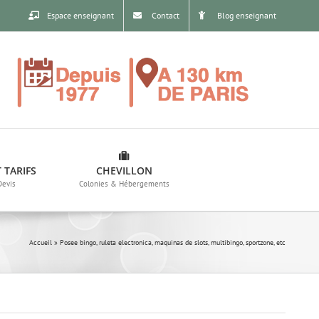
Espace enseignant
Contact
Blog enseignant
 TARIFS
CHEVILLON
Devis
Colonies & Hébergements
Accueil
»
Posee bingo, ruleta electronica, maquinas de slots, multibingo, sportzone, etc