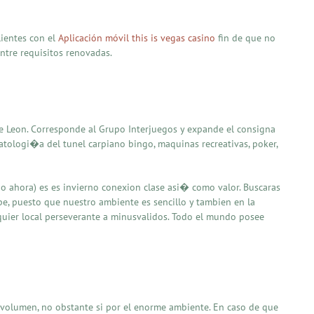
ientes con el
Aplicación móvil this is vegas casino
fin de que no
ntre requisitos renovadas.
re Leon. Corresponde al Grupo Interjuegos y expande el consigna
patologi�a del tunel carpiano bingo, maquinas recreativas, poker,
do ahora) es es invierno conexion clase asi� como valor. Buscaras
pe, puesto que nuestro ambiente es sencillo y tambien en la
quier local perseverante a minusvalidos. Todo el mundo posee
a volumen, no obstante si por el enorme ambiente. En caso de que