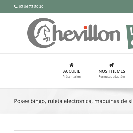
Passer
03 86 73 50 20
au
contenu
ACCUEIL
NOS THEMES
Présentation
Formules adaptées
Posee bingo, ruleta electronica, maquinas de sl