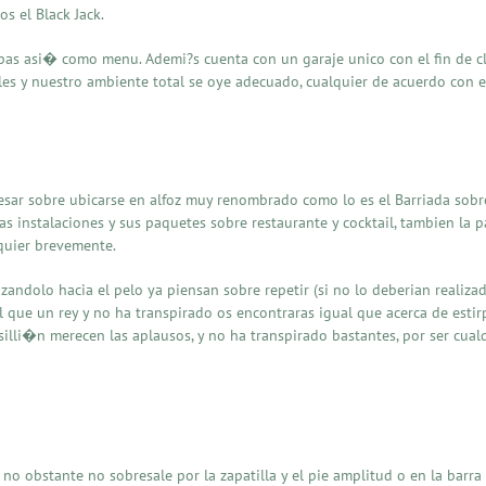
s el Black Jack.
as asi� como menu. Ademi?s cuenta con un garaje unico con el fin de cl
ales y nuestro ambiente total se oye adecuado, cualquier de acuerdo con e
esar sobre ubicarse en alfoz muy renombrado como lo es el Barriada sob
as instalaciones y sus paquetes sobre restaurante y cocktail, tambien la 
lquier brevemente.
ndolo hacia el pelo ya piensan sobre repetir (si no lo deberian realiza
 que un rey y no ha transpirado os encontraras igual que acerca de estir
illi�n merecen las aplausos, y no ha transpirado bastantes, por ser cual
no obstante no sobresale por la zapatilla y el pie amplitud o en la barr