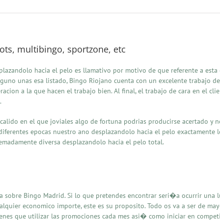
ots, multibingo, sportzone, etc
lazandolo hacia el pelo es llamativo por motivo de que referente a esta 
guno unas esa listado, Bingo Riojano cuenta con un excelente trabajo de
eracion a la que hacen el trabajo bien. Al final, el trabajo de cara en el 
.
calido en el que joviales algo de fortuna podrias producirse acertado y 
ferentes epocas nuestro ano desplazandolo hacia el pelo exactamente lo
remadamente diversa desplazandolo hacia el pelo total.
visa sobre Bingo Madrid. Si lo que pretendes encontrar seri�a ocurrir una
lquier economico importe, este es su proposito. Todo os va a ser de may
ienes que utilizar las promociones cada mes asi� como iniciar en competi