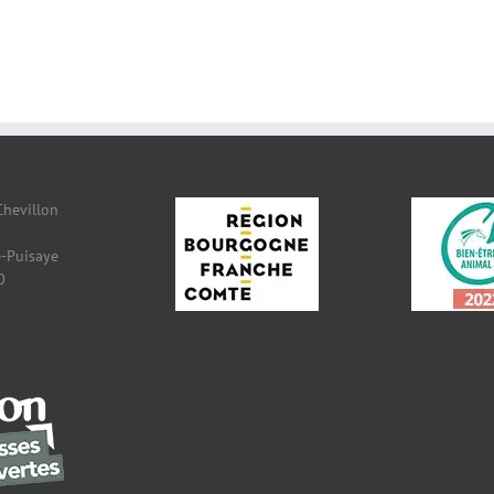
Chevillon
-Puisaye
0