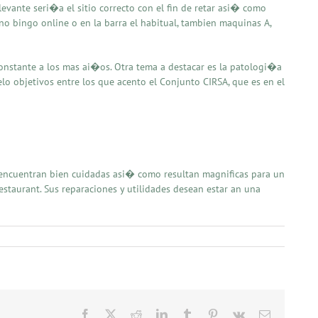
evante seri�a el sitio correcto con el fin de retar asi� como
ano bingo online o en la barra el habitual, tambien maquinas A,
constante a los mas ai�os. Otra tema a destacar es la patologi�a
pelo objetivos entre los que acento el Conjunto CIRSA, que es en el
 encuentran bien cuidadas asi� como resultan magnificas para un
estaurant. Sus reparaciones y utilidades desean estar an una
Facebook
X
Reddit
LinkedIn
Tumblr
Pinterest
Vk
Email