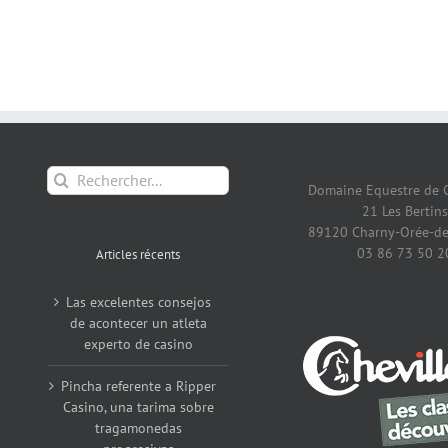
Rechercher:
Domaine Equestre de 
21 Les Bertins
89120 Charny-Orée-de
03 86 73 50 2
Articles récents
Las excelentes consejos
de acontecer un atleta
experto de casino
Pincha referente a Ripper
Casino, una tarima sobre
tragamonedas