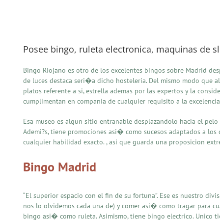
Posee bingo, ruleta electronica, maquinas de sl
Bingo Riojano es otro de los excelentes bingos sobre Madrid desp
de luces destaca seri�a dicho hosteleria. Del mismo modo que al
platos referente a si, estrella ademas por las expertos y la consid
cumplimentan en compania de cualquier requisito a la excelencia
Esa museo es algun sitio entranable desplazandolo hacia el pelo 
Ademi?s, tiene promociones asi� como sucesos adaptados a los di
cualquier habilidad exacto. , asi que guarda una proposicion ext
Bingo Madrid
“El superior espacio con el fin de su fortuna”. Ese es nuestro di
nos lo olvidemos cada una de) y comer asi� como tragar para cua
bingo asi� como ruleta. Asimismo, tiene bingo electrico. Unico t