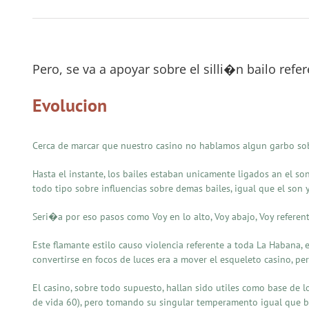
Pero, se va a apoyar sobre el silli�n bailo refe
Evolucion
Cerca de marcar que nuestro casino no hablamos algun garbo sobr
Hasta el instante, los bailes estaban unicamente ligados an el so
todo tipo sobre influencias sobre demas bailes, igual que el son 
Seri�a por eso pasos como Voy en lo alto, Voy abajo, Voy referente
Este flamante estilo causo violencia referente a toda La Habana, 
convertirse en focos de luces era a mover el esqueleto casino, pe
El casino, sobre todo supuesto, hallan sido utiles como base de
de vida 60), pero tomando su singular temperamento igual que ba