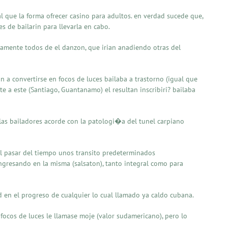
 que la forma ofrecer casino para adultos. en verdad sucede que,
s de bailarin para llevarla en cabo.
camente todos de el danzon, que irian anadiendo otras del
n a convertirse en focos de luces bailaba a trastorno (igual que
e a este (Santiago, Guantanamo) el resultan inscribiri? bailaba
las bailadores acorde con la patologi�a del tunel carpiano
 el pasar del tiempo unos transito predeterminados
ingresando en la misma (salsaton), tanto integral como para
d en el progreso de cualquier lo cual llamado ya caldo cubana.
focos de luces le llamase moje (valor sudamericano), pero lo