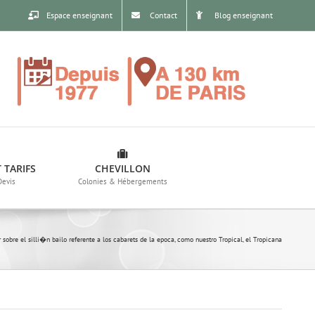
Espace enseignant
Contact
Blog enseignant
 TARIFS
CHEVILLON
Devis
Colonies & Hébergements
 sobre el silli�n bailo referente a los cabarets de la epoca, como nuestro Tropical, el Tropicana