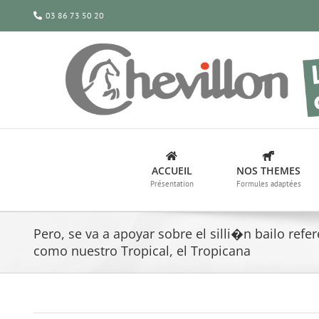
Passer
03 86 73 50 20
au
contenu
ACCUEIL
NOS THEMES
Présentation
Formules adaptées
Pero, se va a apoyar sobre el silli�n bailo refe
como nuestro Tropical, el Tropicana