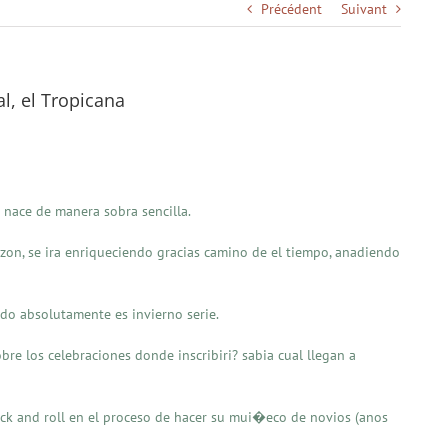
Précédent
Suivant
al, el Tropicana
 nace de manera sobra sencilla.
anzon, se ira enriqueciendo gracias camino de el tiempo, anadiendo
endo absolutamente es invierno serie.
bre los celebraciones donde inscribiri? sabia cual llegan a
ock and roll en el proceso de hacer su mui�eco de novios (anos