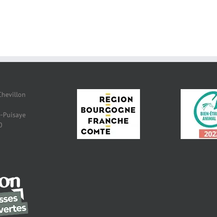
Chevillon
-Puisaye
0