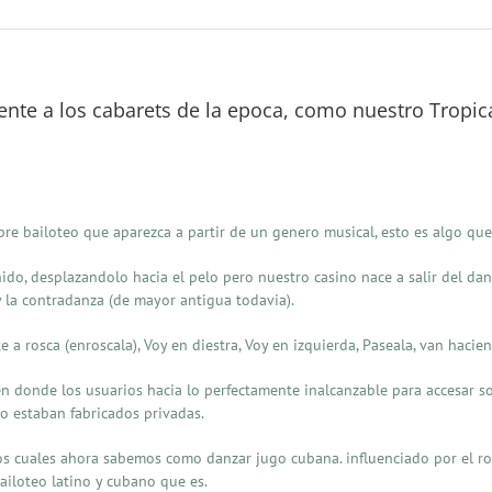
rente a los cabarets de la epoca, como nuestro Tropic
e bailoteo que aparezca a partir de un genero musical, esto es algo que
nido, desplazandolo hacia el pelo pero nuestro casino nace a salir del d
y la contradanza (de mayor antigua todavia).
 a rosca (enroscala), Voy en diestra, Voy en izquierda, Paseala, van haci
en donde los usuarios hacia lo perfectamente inalcanzable para accesar so
ro estaban fabricados privadas.
 los cuales ahora sabemos como danzar jugo cubana. influenciado por el r
iloteo latino y cubano que es.