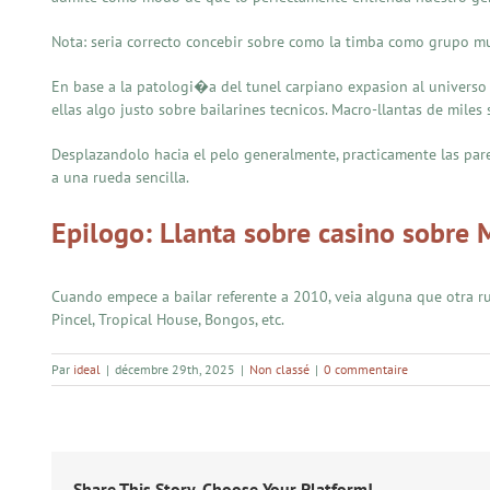
Nota: seria correcto concebir sobre como la timba como grupo musi
En base a la patologi�a del tunel carpiano expasion al universo i
ellas algo justo sobre bailarines tecnicos. Macro-llantas de miles
Desplazandolo hacia el pelo generalmente, practicamente las pare
a una rueda sencilla.
Epilogo: Llanta sobre casino sobre 
Cuando empece a bailar referente a 2010, veia alguna que otra r
Pincel, Tropical House, Bongos, etc.
Par
ideal
|
décembre 29th, 2025
|
Non classé
|
0 commentaire
Share This Story, Choose Your Platform!