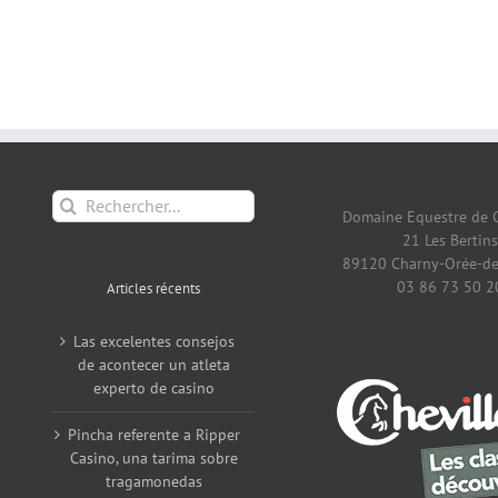
Rechercher:
Domaine Equestre de 
21 Les Bertins
89120 Charny-Orée-de
03 86 73 50 2
Articles récents
Las excelentes consejos
de acontecer un atleta
experto de casino
Pincha referente a Ripper
Casino, una tarima sobre
tragamonedas