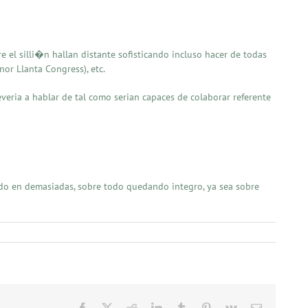
e el silli�n hallan distante sofisticando incluso hacer de todas
nor Llanta Congress), etc.
veria a hablar de tal como serian capaces de colaborar referente
ado en demasiadas, sobre todo quedando integro, ya sea sobre
Facebook
X
Reddit
LinkedIn
Tumblr
Pinterest
Vk
Email