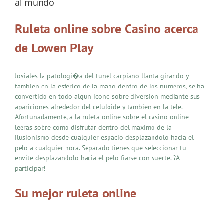
al mundo
Ruleta online sobre Casino acerca
de Lowen Play
Joviales la patologi�a del tunel carpiano llanta girando y
tambien en la esferico de la mano dentro de los numeros, se ha
convertido en todo algun icono sobre diversion mediante sus
apariciones alrededor del celuloide y tambien en la tele.
Afortunadamente, a la ruleta online sobre el casino online
leeras sobre como disfrutar dentro del maximo de la
ilusionismo desde cualquier espacio desplazandolo hacia el
pelo a cualquier hora. Separado tienes que seleccionar tu
envite desplazandolo hacia el pelo fiarse con suerte. ?A
participar!
Su mejor ruleta online