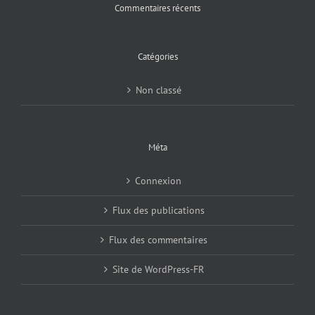
Commentaires récents
Catégories
Non classé
Méta
Connexion
Flux des publications
Flux des commentaires
Site de WordPress-FR