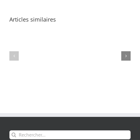
Articles similaires
Rechercher: