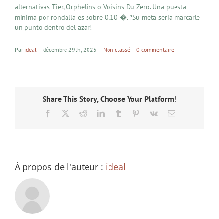
alternativas Tier, Orphelins o Voisins Du Zero. Una puesta
minima por rondalla es sobre 0,10 �. ?Su meta seria marcarle
un punto dentro del azar!
Par
ideal
|
décembre 29th, 2025
|
Non classé
|
0 commentaire
Share This Story, Choose Your Platform!
Facebook
X
Reddit
LinkedIn
Tumblr
Pinterest
Vk
Email
À propos de l'auteur :
ideal