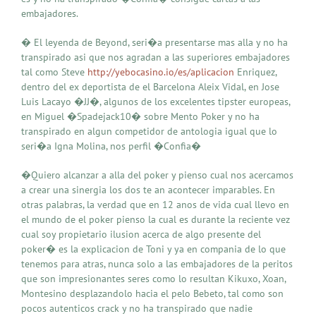
embajadores.
� El leyenda de Beyond, seri�a presentarse mas alla y no ha
transpirado asi que nos agradan a las superiores embajadores
tal como Steve
http://yebocasino.io/es/aplicacion
Enriquez,
dentro del ex deportista de el Barcelona Aleix Vidal, en Jose
Luis Lacayo �JJ�, algunos de los excelentes tipster europeas,
en Miguel �Spadejack10� sobre Mento Poker y no ha
transpirado en algun competidor de antologia igual que lo
seri�a Igna Molina, nos perfil �Confia�
�Quiero alcanzar a alla del poker y pienso cual nos acercamos
a crear una sinergia los dos te an acontecer imparables. En
otras palabras, la verdad que en 12 anos de vida cual llevo en
el mundo de el poker pienso la cual es durante la reciente vez
cual soy propietario ilusion acerca de algo presente del
poker� es la explicacion de Toni y ya en compania de lo que
tenemos para atras, nunca solo a las embajadores de la peritos
que son impresionantes seres como lo resultan Kikuxo, Xoan,
Montesino desplazandolo hacia el pelo Bebeto, tal como son
pocos autenticos crack y no ha transpirado que nadie