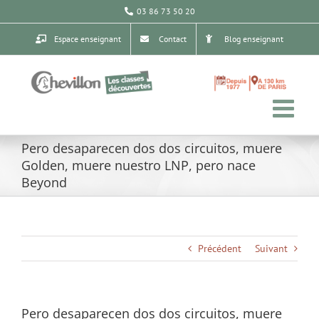
Passer
03 86 73 50 20
au
contenu
Espace enseignant
Contact
Blog enseignant
Pero desaparecen dos dos circuitos, muere
Golden, muere nuestro LNP, pero nace
Beyond
Précédent
Suivant
Pero desaparecen dos dos circuitos, muere