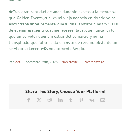
�Tras gran cantidad de anos dandole paseos a la mente, ya
que Golden Events, cual es mi vieja agencia en donde yo se
encontraba anteriormente, que al final absorbi nuestro 500%
de el empresa, senti cual me representaba, que nunca fui lo
que un servidor queria mostrar del comercio y no ha
transpirado que fui sencillo empezar de cero no obstante un
servidor solamente�. nos comenta Sergio.
Par
ideal
|
décembre 29th, 2025
|
Non classé
|
0 commentaire
Share This Story, Choose Your Platform!
Facebook
X
Reddit
LinkedIn
Tumblr
Pinterest
Vk
Email