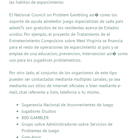
las habitos de esparcimiento.
El National Council on Problem Gambling asi� como los
soporte de ayuda alrededor juego especialistas de cada pais
ademi?s son gratuitos de los residentes acerca de Estados
unidos. Por ejemplo, el proyecto de Tratamiento de el
Entretenimiento Compulsivo sobre West Virginia se financia
para el resto de operaciones de esparcimiento al pais y se
emplea de una educacion, prevencion, intervencion asi� como
uso para los jugadores problematicos.
Por otro lado, el conjunto de los organismos de este tipo
pueden ser contactadas mediante multiples canales, ya sea
mediante sus sitios de internet oficiales o bien mediante e-
mail, chat referente a listo, telefonia o tu mismo.
Sugerencia Nacional de Inconvenientes de Juego
Jugadores Ocultos
800-GAMBLER
Grupo sobre Administradores sobre Servicios de
Problemas de Juego
Gam-Anon