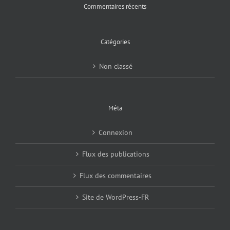
Commentaires récents
Catégories
Non classé
Méta
Connexion
Flux des publications
Flux des commentaires
Site de WordPress-FR