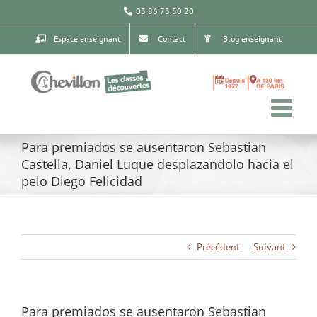
Passer
03 86 73 50 20
au
contenu
Espace enseignant
Contact
Blog enseignant
Para premiados se ausentaron Sebastian
Castella, Daniel Luque desplazandolo hacia el
pelo Diego Felicidad
Précédent
Suivant
Para premiados se ausentaron Sebastian