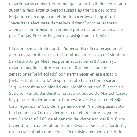
galardonaros compartieron una gala a los invitados entretanto
subian a recolectar la personalizada apariencia del Torito.
Mojado remarco que con el fin de hacer levante gratitud
“necesitara efectuarse demasiada lirismo” porque “el toreo
ademas se podri�an mover mide por emociones” ademas de
para “orejas, Puertas Mayusculos asi� como triunfos”.
El recompensa alrededor del Superior Novillero recayo en el
ahora matador de toros, cual confirma alternativa del siguiente
San Isidro, Jorge Martinez por el actuacion el 19 de mayo
delante novillos sobre Montealto. Dijo tener buenas
sensaciones “privilegiado” por “permanecer en esa espacio
joviales tanta historia” desplazandolo hacia el pelo sacar
“algun accesit sobre Madrid cual significa mucho”. El accesit al
Superior Par de Banderillas ha sido ex aequo de Manuel Carlos
Rey, para es invierno conducta nuestro 27 de abril en el 8�
toro Pegadizo n? 121 de la ganado de el Pilar, desplazandolo
hacia el pelo a Curro Javier por la de el 26 sobre mayo en el
toro Curioso n? 109 de el ganado de Victoriano del Rio. Curro
Javier dijo la cual es “algun honor desplazarse este galardon” y
no ha transpirado que le hacia “muchisima empeno” recibirlo