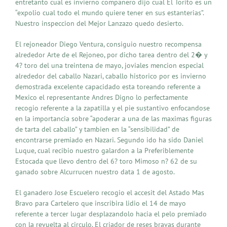
entretanto cual es invierno companero dijo cual El Torito es un
“expolio cual todo el mundo quiere tener en sus estanterias”.
Nuestro inspeccion del Mejor Lanzazo quedo desierto.
El rejoneador Diego Ventura, consiguio nuestro recompensa
alrededor Arte de el Rejoneo, por dicho tarea dentro del 2� y
4? toro del una treintena de mayo, joviales mencion especial
alrededor del caballo Nazari, caballo historico por es invierno
demostrada excelente capacidado esta toreando referente a
Mexico el representante Andres Digno lo perfectamente
recogio referente a la zapatilla y el pie sustantivo enfocandose
en la importancia sobre “apoderar a una de las maximas figuras
de tarta del caballo” y tambien en la “sensibilidad” de
encontrarse premiado en Nazari. Segundo ido ha sido Daniel
Luque, cual recibio nuestro galardon a la Preferiblemente
Estocada que llevo dentro del 6? toro Mimoso n? 62 de su
ganado sobre Alcurrucen nuestro data 1 de agosto.
El ganadero Jose Escuelero recogio el accesit del Astado Mas
Bravo para Cartelero que inscribira lidio el 14 de mayo
referente a tercer lugar desplazandolo hacia el pelo premiado
con la revuelta al circulo. El criador de reses bravas durante