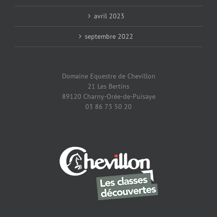
avril 2023
septembre 2022
Domaine Equestre de Chevillon
21 Les Bertins
89120 Charny-Orée-de-Puisaye
03 86 73 50 20