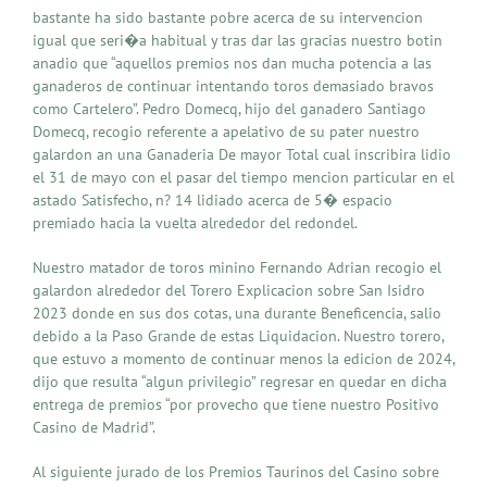
bastante ha sido bastante pobre acerca de su intervencion
igual que seri�a habitual y tras dar las gracias nuestro botin
anadio que “aquellos premios nos dan mucha potencia a las
ganaderos de continuar intentando toros demasiado bravos
como Cartelero”. Pedro Domecq, hijo del ganadero Santiago
Domecq, recogio referente a apelativo de su pater nuestro
galardon an una Ganaderia De mayor Total cual inscribira lidio
el 31 de mayo con el pasar del tiempo mencion particular en el
astado Satisfecho, n? 14 lidiado acerca de 5� espacio
premiado hacia la vuelta alrededor del redondel.
Nuestro matador de toros minino Fernando Adrian recogio el
galardon alrededor del Torero Explicacion sobre San Isidro
2023 donde en sus dos cotas, una durante Beneficencia, salio
debido a la Paso Grande de estas Liquidacion. Nuestro torero,
que estuvo a momento de continuar menos la edicion de 2024,
dijo que resulta “algun privilegio” regresar en quedar en dicha
entrega de premios “por provecho que tiene nuestro Positivo
Casino de Madrid”.
Al siguiente jurado de los Premios Taurinos del Casino sobre