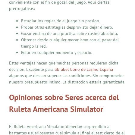
conveniente con el fin de gozar del juego. Aqui ciertas
prerrogativas:
Estudiar los reglas de el juego sin presion.
Probar otras estrategias desprovisto dejar dinero.
Gozar encima de una practica sobre casino absoluta.
Obtener desde cualquier mecanismo con el pasar del
tiempo la red.
Retar en cualquier momento y espacio.
Estas ventajas hacen que muchas personas requieran dicha
decision. Excelente para
librabet bono de casino España
algunos que desean superar las condiciones. Sin comprometer
nuestro presupuesto intimo. La distraccion estaria garantizada.
Opiniones sobre Seres acerca del
Ruleta Americana Simulator
El Ruleta Americana Simulator deberian sorprendido a
bastantes usuariosentan cual simula al final el test cierto de el