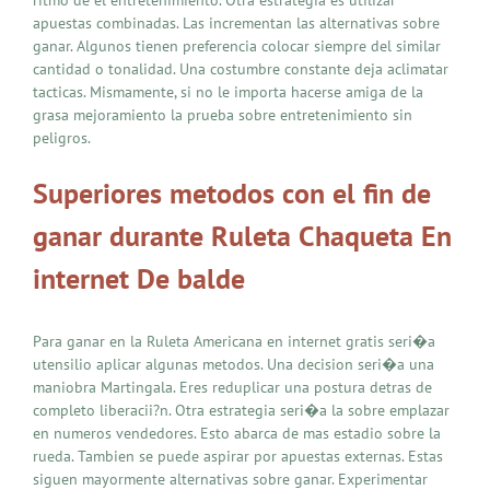
apuestas combinadas. Las incrementan las alternativas sobre
ganar. Algunos tienen preferencia colocar siempre del similar
cantidad o tonalidad. Una costumbre constante deja aclimatar
tacticas. Mismamente, si no le importa hacerse amiga de la
grasa mejoramiento la prueba sobre entretenimiento sin
peligros.
Superiores metodos con el fin de
ganar durante Ruleta Chaqueta En
internet De balde
Para ganar en la Ruleta Americana en internet gratis seri�a
utensilio aplicar algunas metodos. Una decision seri�a una
maniobra Martingala. Eres reduplicar una postura detras de
completo liberacii?n. Otra estrategia seri�a la sobre emplazar
en numeros vendedores. Esto abarca de mas estadio sobre la
rueda. Tambien se puede aspirar por apuestas externas. Estas
siguen mayormente alternativas sobre ganar. Experimentar