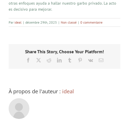
otras enfoques ayuda a hallar nuestro garbo privado. La acto
es decisivo para mejorar.
Par
ideal
|
décembre 29th, 2025
|
Non classé
|
0 commentaire
Share This Story, Choose Your Platform!
Facebook
X
Reddit
LinkedIn
Tumblr
Pinterest
Vk
Email
À propos de l'auteur :
ideal