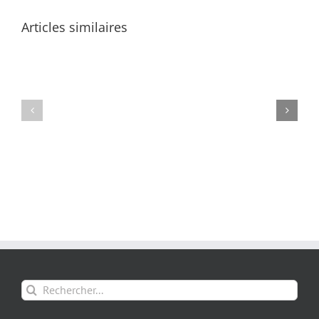
Articles similaires
Rechercher: