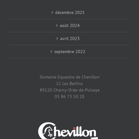
décembre 2025
août 2024
avril 2023
septembre 2022
Domaine Equestre de Chevillon
21 Les Bertins
89120 Charny-Orée-de-Puisaye
03 86 73 50 20