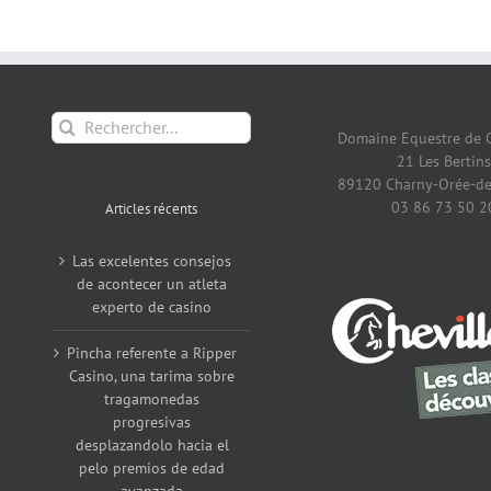
Rechercher:
Domaine Equestre de 
21 Les Bertins
89120 Charny-Orée-de
03 86 73 50 2
Articles récents
Las excelentes consejos
de acontecer un atleta
experto de casino
Pincha referente a Ripper
Casino, una tarima sobre
tragamonedas
progresivas
desplazandolo hacia el
pelo premios de edad
avanzada