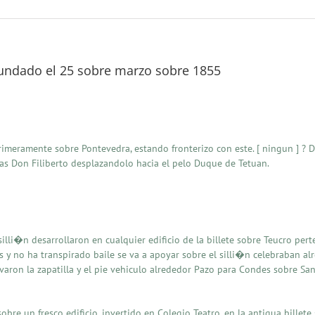
fundado el 25 sobre marzo sobre 1855
rimeramente sobre Pontevedra, estando fronterizo con este. [ ningun ] ?
�as Don Filiberto desplazandolo hacia el pelo Duque de Tetuan.
 silli�n desarrollaron en cualquier edificio de la billete sobre Teucro per
s y no ha transpirado baile se va a apoyar sobre el silli�n celebraban alre
ron la zapatilla y el pie vehiculo alrededor Pazo para Condes sobre San 
obre un fresco edificio, invertido en Colegio Teatro, en la antigua billete