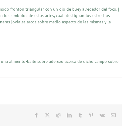
odo fronton triangular con un ojo de buey alrededor del foco. [
ran los simbolos de estas artes, cual atestiguan los estrechos
coneras joviales arcos sobre medio aspecto de las mismas y la
io una alimento-baile sobre aderezo acerca de dicho campo sobre
Facebook
X
Reddit
LinkedIn
Tumblr
Pinterest
Vk
Email