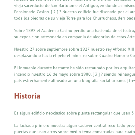
vieja sacerdocio de San Bartolome el Antiguo, en donde asimismo l
Pensionado Casino. [ 2 ] ? Nuestro edificio fue disenado por el arq
toda los piedras de su vieja Torre para los Churruchaos, derribad
Sobre 1892 el Academia Casino perdio una hacienda de el teatro, [
su exposicion artesonada en compania de alegorias de estas Artes 
Nuestro 27 sobre septiembre sobre 1927 nuestro rey Alfonso XII
desplazandolo hacia el pelo el ministro sobre Cuadro Honorio Corn
El inmueble durante bastante ha sido restaurado por los arquitecto
incendio nuestro 16 de mayo sobre 1980, [ 3 ] ? siendo reinaug
pais estrechamente alineado an una biografia social urbano. [ tres
Historia
Es algun edificio neoclasico sobre planta rectangular que usan 3
La fachada primero muestra algun cadaver central recortado prec
puertas que usan arcos sobre medio tema enmarcadas para cuatro 