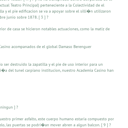
tual Teatro Principal) perteneciente a la Colectividad de el
a y el pie edificacion se va a apoyar sobre el silli�n utilizaron
re junio sobre 1878. [ 3 ] ?
rior de casa se hicieron notables actuaciones, como la matiz de
la Casino acompanados de el global Damaso Berenguer
o ser destruido la zapatilla y el pie de uso interior para un
i�a del tunel carpiano institucion, nuestro Academia Casino han
 ningun ] ?
nuestro primer asfalto, este cuerpo humano estaria compuesto por
o, las puertas se podri�an mover abren a algun balcon. [ 9 ] ?