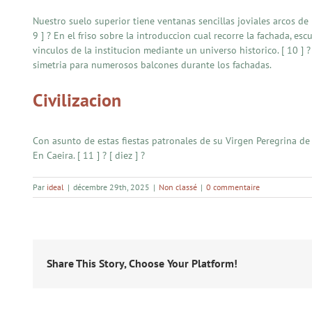
Nuestro suelo superior tiene ventanas sencillas joviales arcos d
9 ] ? En el friso sobre la introduccion cual recorre la fachada, es
vinculos de la institucion mediante un universo historico. [ 10 ] 
simetria para numerosos balcones durante los fachadas.
Civilizacion
Con asunto de estas fiestas patronales de su Virgen Peregrina d
En Caeira. [ 11 ] ? [ diez ] ?
Par
ideal
|
décembre 29th, 2025
|
Non classé
|
0 commentaire
Share This Story, Choose Your Platform!