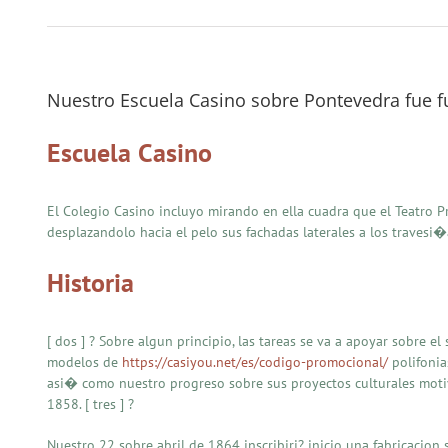
Nuestro Escuela Casino sobre Pontevedra fue 
Escuela Casino
El Colegio Casino incluyo mirando en ella cuadra que el Teatro P
desplazandolo hacia el pelo sus fachadas laterales a los travesi
Historia
[ dos ] ? Sobre algun principio, las tareas se va a apoyar sobre el
modelos de
https://casiyou.net/es/codigo-promocional/
polifonia
asi� como nuestro progreso sobre sus proyectos culturales motiva
1858. [ tres ] ?
Nuestro 22 sobre abril de 1864 inscribiri? inicio una fabricacion s