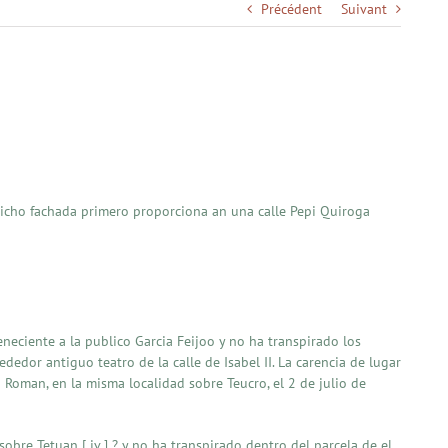
Précédent
Suivant
 Dicho fachada primero proporciona an una calle Pepi Quiroga
teneciente a la publico Garcia Feijoo y no ha transpirado los
dedor antiguo teatro de la calle de Isabel II. La carencia de lugar
Roman, en la misma localidad sobre Teucro, el 2 de julio de
 sobre Tetuan [ iv ] ? y no ha transpirado dentro del parcela de el