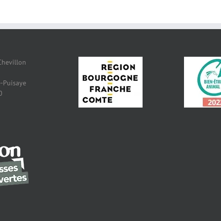
Chevillon
-Puisaye
0