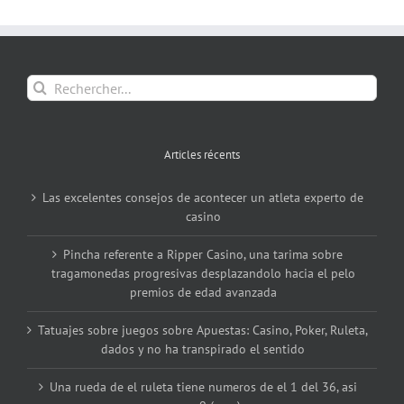
Rechercher:
Articles récents
Las excelentes consejos de acontecer un atleta experto de
casino
Pincha referente a Ripper Casino, una tarima sobre
tragamonedas progresivas desplazandolo hacia el pelo
premios de edad avanzada
Tatuajes sobre juegos sobre Apuestas: Casino, Poker, Ruleta,
dados y no ha transpirado el sentido
Una rueda de el ruleta tiene numeros de el 1 del 36, asi