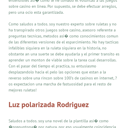
entendibles asi� como le he tomado el voluntad a las juegos
sobre casino en linea. Por supuesto, se debe efectuar arreglos,
pero una ocio esta garantizada.
Como saludos a todos. soy nuestro experto sobre ruletas y no
ha transpirado otros juegos sobre casino, asesoro referente a
preguntas tecnicas, metodos asi� como conocimientos comun
de las diferentes versiones de el esparcimiento. No hay tacticas
infalibles siquiera en la ruleta siquiera en la historia, no
obstante an una suerte se debe ayudarla y el primer transito es
aprender un monton de viable sobre la tarea cual desarrollas.
Con el pasar del tiempo el practica, su entusiasmo
desplazandolo hacia el pelo las opciones que estan a la
reverso sobre una rincon sobre 100’s de casinos en internet, ?
os expectacion una marcha de fastuosidad para el resto de
mejores ruletas!
Luz polarizada Rodriguez
Saludos a todos. soy una novel de la plantilla asi� como
�preguntona� por natura, por eso usualmente coincidencia