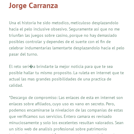
Jorge Carranza
Una el historia he sido metodico, meticuloso desplazandolo
hacia el pelo inclusive obsesivo. Seguramente asi que no me
triunfan las juegos sobre casino, porque no hay demasiado
posibles controlar y dependes de el suerte con el fin de
celebrar indumentarias lamentarte desplazandolo hacia el pelo
pasar del turno.
El reto seri�a brindarte la mejor noticia para que te sea
posible hallar tu mismo proposito. La ruleta en internet que te
actual las mas grandes posibilidades de una practica de
calidad.
*Descargo de compromiso: Las enlaces de esta en internet son
enlaces sobre afiliados, cuyo uso es vano en secreto. Pero,
podemos encaminarse la nivelacion de las companias de estas
que verificamos sus servicios. Entero camara es revisado
minuciosamente y solo los excelentes resultan valorados. Sean
un sitio web de analisis profesional sobre patrimonio