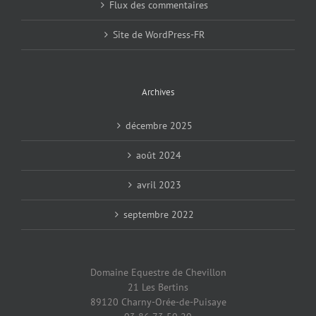
Flux des commentaires
Site de WordPress-FR
Archives
décembre 2025
août 2024
avril 2023
septembre 2022
Domaine Equestre de Chevillon
21 Les Bertins
89120 Charny-Orée-de-Puisaye