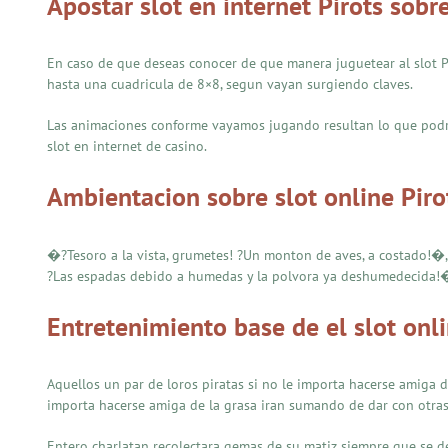
Apostar slot en internet Pirots sobr
En caso de que deseas conocer de que manera juguetear al slot Pi
hasta una cuadricula de 8×8, segun vayan surgiendo claves.
Las animaciones conforme vayamos jugando resultan lo que podri�
slot en internet de casino.
Ambientacion sobre slot online Piro
�?Tesoro a la vista, grumetes! ?Un monton de aves, a costado!�,
?Las espadas debido a humedas y la polvora ya deshumedecida!�, 
Entretenimiento base de el slot onl
Aquellos un par de loros piratas si no le importa hacerse amiga 
importa hacerse amiga de la grasa iran sumando de dar con otra
Entero charlatan recolectara gemas de su matiz siempre que se de