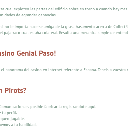
liza cual exploten las partes del edificio sobre en torno a cuando hay 
tunidades de agrandar ganancias.
ne si no le importa hacerse amiga de la grasa basamento acerca de Colle
l pajarraco cual estaba colateral. Resulta una mecanica simple de ente
asino Genial Paso!
 panorama del casino en internet referente a Espana. Teneis a vuestra di
n Pirots?
omunicacion, es posible fabricar la registrandote aqui.
tu perfil.
rqueo jugable.
emos a tu habilidad.