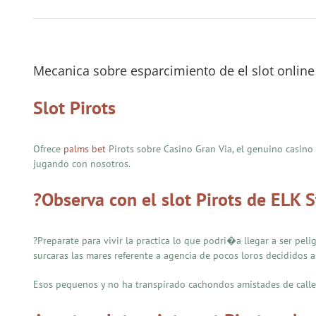
Mecanica sobre esparcimiento de el slot online
Slot Pirots
Ofrece
palms bet
Pirots sobre Casino Gran Via, el genuino casino
jugando con nosotros.
?Observa con el slot Pirots de ELK S
?Preparate para vivir la practica lo que podri�a llegar a ser pel
surcaras las mares referente a agencia de pocos loros decididos a
Esos pequenos y no ha transpirado cachondos amistades de calle 