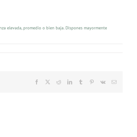
rianza elevada, promedio o bien baja. Dispones mayormente
Facebook
X
Reddit
LinkedIn
Tumblr
Pinterest
Vk
Email