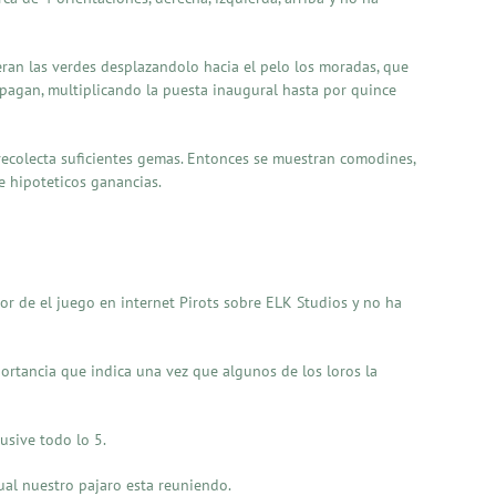
ran las verdes desplazandolo hacia el pelo los moradas, que
 pagan, multiplicando la puesta inaugural hasta por quince
 recolecta suficientes gemas. Entonces se muestran comodines,
e hipoteticos ganancias.
or de el juego en internet Pirots sobre ELK Studios y no ha
rtancia que indica una vez que algunos de los loros la
usive todo lo 5.
ual nuestro pajaro esta reuniendo.