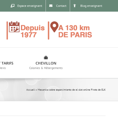
Espace enseignant
Contact
Blog enseignant
 TARIFS
CHEVILLON
Devis
Colonies & Hébergements
Accueil
»
Mecanica sobre esparcimiento de el slot online Pirots de ELK