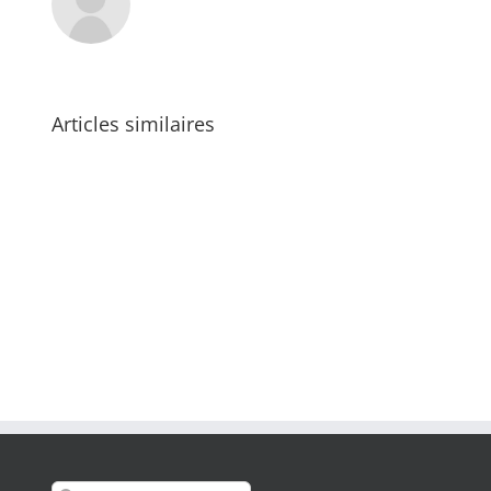
Articles similaires
Rechercher: