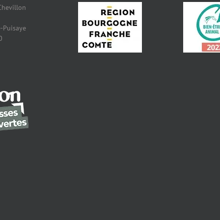
Chevillon
-Puisaye
0