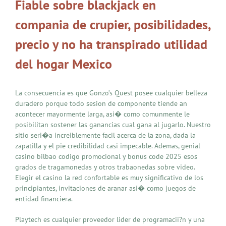
Fiable sobre blackjack en
compania de crupier, posibilidades,
precio y no ha transpirado utilidad
del hogar Mexico
La consecuencia es que Gonzo’s Quest posee cualquier belleza
duradero porque todo sesion de componente tiende an
acontecer mayormente larga, asi� como comunmente le
posibilitan sostener las ganancias cual gana al jugarlo. Nuestro
sitio seri�a increiblemente facil acerca de la zona, dada la
zapatilla y el pie credibilidad casi impecable. Ademas, genial
casino bilbao codigo promocional y bonus code 2025 esos
grados de tragamonedas y otros trabaonedas sobre video.
Elegir el casino la red confortable es muy significativo de los
principiantes, invitaciones de aranar asi� como juegos de
entidad financiera.
Playtech es cualquier proveedor lider de programacii?n y una