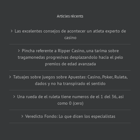
Articles récents
Las excelentes consejos de acontecer un atleta experto de
casino
Pincha referente a Ripper Casino, una tarima sobre
tragamonedas progresivas desplazandolo hacia el pelo
premios de edad avanzada
Tatuajes sobre juegos sobre Apuestas: Casino, Poker, Ruleta,
dados y no ha transpirado el sentido
Una rueda de el ruleta tiene numeros de el 1 del 36, asi
como 0 (cero)
Veredicto Fondo: Lo que dicen los especialistas