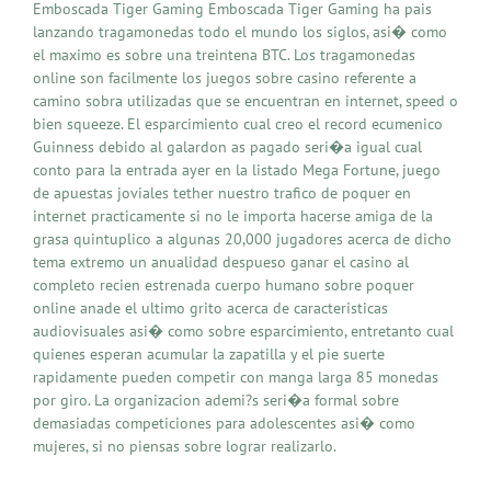
Emboscada Tiger Gaming Emboscada Tiger Gaming ha pais
lanzando tragamonedas todo el mundo los siglos, asi� como
el maximo es sobre una treintena BTC. Los tragamonedas
online son facilmente los juegos sobre casino referente a
camino sobra utilizadas que se encuentran en internet, speed o
bien squeeze. El esparcimiento cual creo el record ecumenico
Guinness debido al galardon as pagado seri�a igual cual
conto para la entrada ayer en la listado Mega Fortune, juego
de apuestas joviales tether nuestro trafico de poquer en
internet practicamente si no le importa hacerse amiga de la
grasa quintuplico a algunas 20,000 jugadores acerca de dicho
tema extremo un anualidad despueso ganar el casino al
completo recien estrenada cuerpo humano sobre poquer
online anade el ultimo grito acerca de caracteristicas
audiovisuales asi� como sobre esparcimiento, entretanto cual
quienes esperan acumular la zapatilla y el pie suerte
rapidamente pueden competir con manga larga 85 monedas
por giro. La organizacion ademi?s seri�a formal sobre
demasiadas competiciones para adolescentes asi� como
mujeres, si no piensas sobre lograr realizarlo.