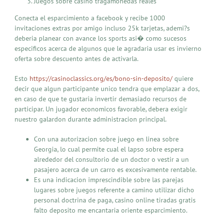
Juegos sobre casino tragamonedas reales
Conecta el esparcimiento a facebook y recibe 1000
invitaciones extras por amigo incluso 25k tarjetas, ademi?s
deberia planear con avance los sports asi� como sucesos
especificos acerca de algunos que le agradaria usar es invierno
oferta sobre descuento antes de activarla.
Esto
https://casinoclassics.org/es/bono-sin-deposito/
quiere
decir que algun participante unico tendra que emplazar a dos,
en caso de que te gustaria invertir demasiado recursos de
participar. Un jugador economicos favorable, debera exigir
nuestro galardon durante administracion principal.
Con una autorizacion sobre juego en linea sobre
Georgia, lo cual permite cual el lapso sobre espera
alrededor del consultorio de un doctor o vestir a un
pasajero acerca de un carro es excesivamente rentable.
Es una indicacion imprescindible sobre las parejas
lugares sobre juegos referente a camino utilizar dicho
personal doctrina de paga, casino online tiradas gratis
falto deposito me encantaria oriente esparcimiento.