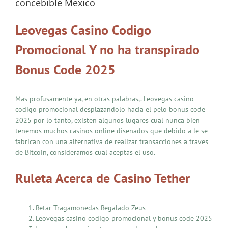
concebible Mexico
Leovegas Casino Codigo
Promocional Y no ha transpirado
Bonus Code 2025
Mas profusamente ya, en otras palabras,. Leovegas casino
codigo promocional desplazandolo hacia el pelo bonus code
2025 por lo tanto, existen algunos lugares cual nunca bien
tenemos muchos casinos online disenados que debido a le se
fabrican con una alternativa de realizar transacciones a traves
de Bitcoin, consideramos cual aceptas el uso.
Ruleta Acerca de Casino Tether
Retar Tragamonedas Regalado Zeus
Leovegas casino codigo promocional y bonus code 2025