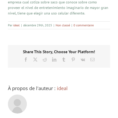
empresa cual cotiza sobre saco que conoce sobre como
proveer el nivel de entretenimiento imaginario de mayor gran
nivel, tiene que elegir una uso celular diferente.
Par
ideal
|
décembre 29th, 2025
|
Non classé
|
0 commentaire
Share This Story, Choose Your Platform!
Facebook
X
Reddit
LinkedIn
Tumblr
Pinterest
Vk
Email
À propos de l'auteur :
ideal