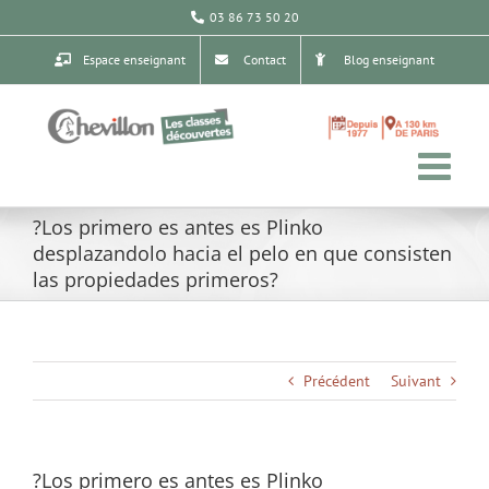
Passer
03 86 73 50 20
au
contenu
Espace enseignant
Contact
Blog enseignant
?Los primero es antes es Plinko
desplazandolo hacia el pelo en que consisten
las propiedades primeros?
Précédent
Suivant
?Los primero es antes es Plinko