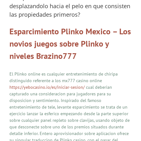
desplazandolo hacia el pelo en que consisten
las propiedades primeros?
Esparcimiento Plinko Mexico – Los
novios juegos sobre Plinko y
niveles Brazino777
El Plinko online es cualquier entretenimiento de chiripa
distinguido referente a los mx777 casino online
https://yebocasino.io/es/iniciar-sesion/
cual deberian
capturado una consideracion para jugadores para su
disposicion y sentimiento. Inspirado del famoso
entretenimiento de tele, levante esparcimiento se trata de un
ejercicio lanzar la esferico empezando desde la parte superior
sobre cualquier panel repleto sobre clavijas, usando objeto de
que desconecte sobre uno de los premios situados durante
detalle inferior. Entero aprovisionador sobre aplicacion ofrece
su singular traduccion de Plinko casino, con el pasar del