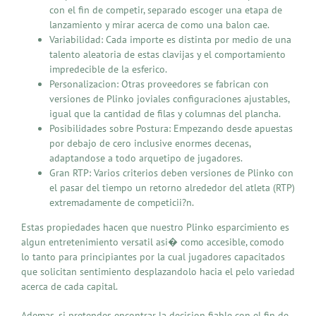
con el fin de competir, separado escoger una etapa de
lanzamiento y mirar acerca de como una balon cae.
Variabilidad: Cada importe es distinta por medio de una
talento aleatoria de estas clavijas y el comportamiento
impredecible de la esferico.
Personalizacion: Otras proveedores se fabrican con
versiones de Plinko joviales configuraciones ajustables,
igual que la cantidad de filas y columnas del plancha.
Posibilidades sobre Postura: Empezando desde apuestas
por debajo de cero inclusive enormes decenas,
adaptandose a todo arquetipo de jugadores.
Gran RTP: Varios criterios deben versiones de Plinko con
el pasar del tiempo un retorno alrededor del atleta (RTP)
extremadamente de competicii?n.
Estas propiedades hacen que nuestro Plinko esparcimiento es
algun entretenimiento versatil asi� como accesible, comodo
lo tanto para principiantes por la cual jugadores capacitados
que solicitan sentimiento desplazandolo hacia el pelo variedad
acerca de cada capital.
Ademas, si pretendes encontrar la decision fiable con el fin de