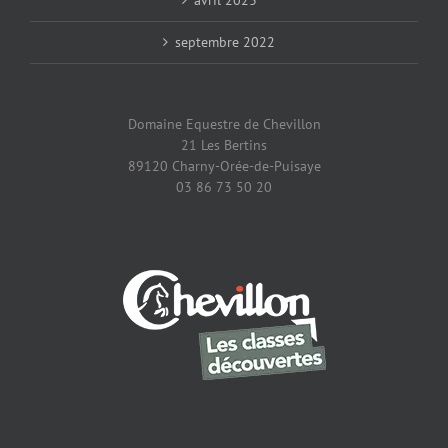
septembre 2022
Domaine Equestre de Chevillon
21 Les Bertins
89120 Charny-Orée-de-Puisaye
03 86 73 50 20