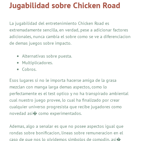
Jugabilidad sobre Chicken Road
La jugabilidad del entretenimiento Chicken Road es
extremadamente sencilla, en verdad, pese a adicionar factores
adicionales, nunca cambia el sobre como se ve a diferenciacion
de demas juegos sobre impacto.
Alternativas sobre puesta.
Multiplicadores.
Cobros.
Esos lugares si no le importa hacerse amiga de la grasa
mezclan con manga larga demas aspectos, como lo
perfectamente es el test optico y no ha transpirado ambiental
cual nuestro juego provee, lo cual ha finalizado por crear
cualquier universo progresista que recibe jugadores como
novedad asi� como experimentados.
Ademas, algo a senalar es que no posee aspectos igual que
rondas sobre bonificacion, lineas sobre remuneracion en el
caso de que nos lo olvidemos simbolos de comodin, asi�