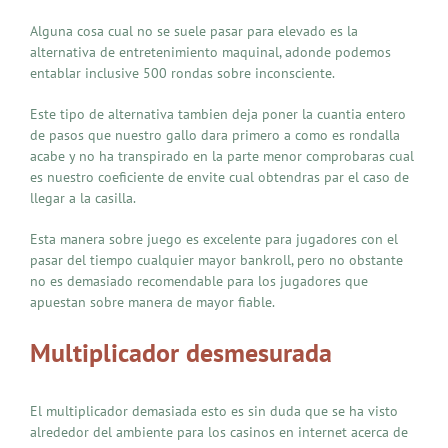
Alguna cosa cual no se suele pasar para elevado es la
alternativa de entretenimiento maquinal, adonde podemos
entablar inclusive 500 rondas sobre inconsciente.
Este tipo de alternativa tambien deja poner la cuantia entero
de pasos que nuestro gallo dara primero a como es rondalla
acabe y no ha transpirado en la parte menor comprobaras cual
es nuestro coeficiente de envite cual obtendras par el caso de
llegar a la casilla.
Esta manera sobre juego es excelente para jugadores con el
pasar del tiempo cualquier mayor bankroll, pero no obstante
no es demasiado recomendable para los jugadores que
apuestan sobre manera de mayor fiable.
Multiplicador desmesurada
El multiplicador demasiada esto es sin duda que se ha visto
alrededor del ambiente para los casinos en internet acerca de