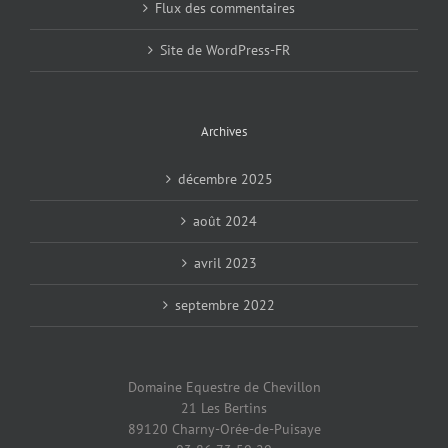
Flux des commentaires
Site de WordPress-FR
Archives
décembre 2025
août 2024
avril 2023
septembre 2022
Domaine Equestre de Chevillon
21 Les Bertins
89120 Charny-Orée-de-Puisaye