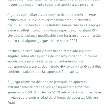
juegos que mayormente seguridad aporta a las personas.
Algunos que hallan vivido nuestro titulo lo perfectamente
definen igual que cualquier esparcimiento unicamente,
cualquier utilizando su jugabilidad simple cual se va a apoyar
sobre el silli�n combina joviales aspectos como algun RTP
elevado, la varianza modificable y no ha transpirado un estilo
optico cual algunos juegos tienen sobre 2025.
Ademas, Chicken Road Online hallan cambiado algunos
angulos sobre otros juegos de impacto, diciendo unico una
envite unica para rondalla, pero manteniendo una
transparencia a traves del metodo �Provably Fair� cual deja
confirmar cada una de las apuestas fabricadas.
El juego asimismo dispone de jerarquia de apuestas
extremadamente grande, por consiguiente permitimos
apuestas por $0.01 inclusive $120 referente a cualquier clase
niveles sobre contrariedad de el juego de apuestas Chicken
Road.