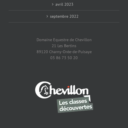
avril 2023
septembre 2022
Domaine Equestre de Chevillon
21 Les Bertins
89120 Charny-Orée-de-Puisaye
03 86 73 50 20