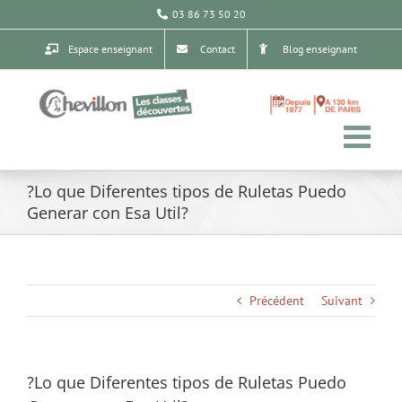
Passer
03 86 73 50 20
au
contenu
Espace enseignant
Contact
Blog enseignant
?Lo que Diferentes tipos de Ruletas Puedo
Generar con Esa Util?
Précédent
Suivant
?Lo que Diferentes tipos de Ruletas Puedo