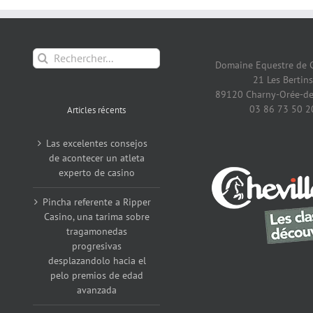
Rechercher:
Domaine Equestre de 
21 Les Bertins
89120 Charny-Orée-de
03 86 73 50 2
Articles récents
Las excelentes consejos
de acontecer un atleta
experto de casino
Pincha referente a Ripper
Casino, una tarima sobre
tragamonedas
progresivas
desplazandolo hacia el
pelo premios de edad
avanzada