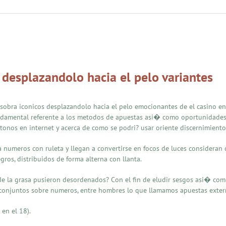
 desplazandolo hacia el pelo variantes
sobra iconicos desplazandolo hacia el pelo emocionantes de el casino 
undamental referente a los metodos de apuestas asi� como oportunidades.
 tonos en internet y acerca de como se podri? usar oriente discernimiento 
 numeros con ruleta y llegan a convertirse en focos de luces consideran 
os, distribuidos de forma alterna con llanta.
de la grasa pusieron desordenados? Con el fin de eludir sesgos asi� co
a conjuntos sobre numeros, entre hombres lo que llamamos apuestas extern
en el 18).