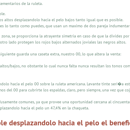
ementarios de la ruleta.
ble.
s altos desplazandolo hacia el pelo bajos tanto igual que es posible.
pares lo tanto como puedes, que usan un maximo de dos pareja indumentar
 zona, se proporciona la atrayente simetria en caso de que la divides por
otro lado protegen los rojos bajos alternados joviales las negros altos.
guiente guarda una caseta extra, nuestro 00, lo que altera la venta:
o altos/bajos, no obstante lo cual nunca falta nunca resultan los tonos 
dolo hacia el pelo 00 sobre la ruleta americana. Levante tinte seri�a estr
os del 00 para cubrirte los espaldas, claro, pero siempre, una vez que coje
ofusamente comunes, ya que provee una oportunidad cercana al cincuenta%
plazandolo hacia el pelo un 47,4% en la chaqueta.
le desplazandolo hacia el pelo el benefi