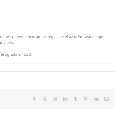
 nuestro verde marcan los reglas de el azar. En caso de que
o vuelta!
 le agrada en UZU!
Facebook
X
Reddit
LinkedIn
Tumblr
Pinterest
Vk
Email