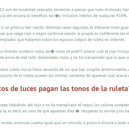
 12 son de tonalidad colorado, tenderias a pensar que todo el mundo ti
a del ericana el beneficio seri�a inclusive inferior, de cualquier 47,4%.
si un pintura han nacido distintas veces seguidas, el diferente tinte gua
idad que salga rojo o negro continua siendo la propia, es indiferente las 
templados que hallamos sobre los esposos juegos de ruleta en internet.
s tirando numeros rojos, asi� como se podri? aclarar cual el rojo incluyo
 me pone de mal rollo demasiados rojos, y no ha transpirado que lo que c
sobre ruleta nunca tiene recuerdo de los que han surgido anteriormente
lores de el ruleta poseen las mismas variantes de aparecer cual acerca de
cos de luces pagan las tonos de la ruleta
reza. Habalndo del rojo y no ha transpirado el negro, los colores complem
a la, es decir, en caso de que apuestas diez �, recuperas tu envite y no 
ka verdes, entonces cuenta igual que un rotundo o postura directa a todo