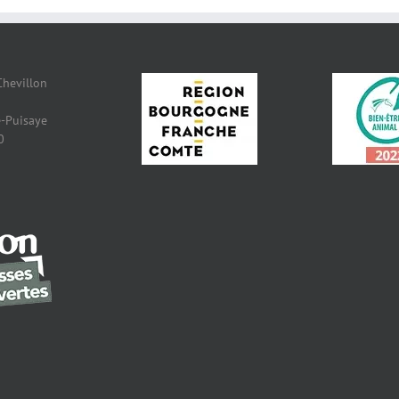
Chevillon
-Puisaye
0