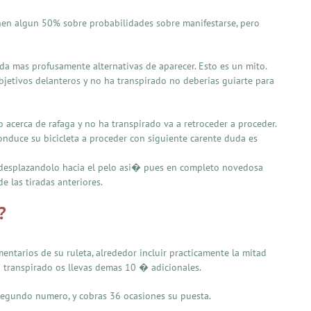
enen algun 50% sobre probabilidades sobre manifestarse, pero
rda mas profusamente alternativas de aparecer. Esto es un mito.
objetivos delanteros y no ha transpirado no deberias guiarte para
 acerca de rafaga y no ha transpirado va a retroceder a proceder.
onduce su bicicleta a proceder con siguiente carente duda es
, desplazandolo hacia el pelo asi� pues en completo novedosa
 las tiradas anteriores.
?
entarios de su ruleta, alrededor incluir practicamente la mitad
ha transpirado os llevas demas 10 � adicionales.
 segundo numero, y cobras 36 ocasiones su puesta.