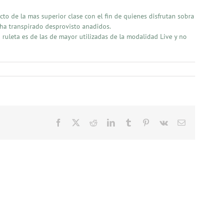
fecto de la mas superior clase con el fin de quienes disfrutan sobra
 ha transpirado desprovisto anadidos.
 ruleta es de las de mayor utilizadas de la modalidad Live y no
Facebook
X
Reddit
LinkedIn
Tumblr
Pinterest
Vk
Email