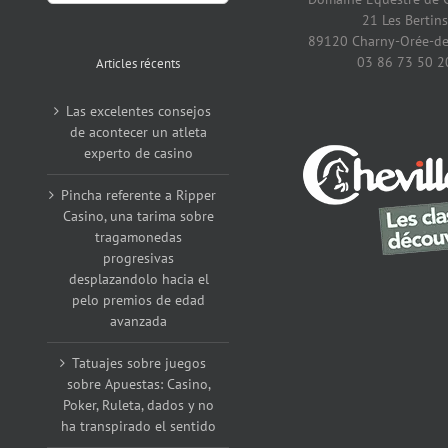
21 Les Bertins
89120 Charny-Orée-de
03 86 73 50 2
Articles récents
Las excelentes consejos
de acontecer un atleta
experto de casino
Pincha referente a Ripper
Casino, una tarima sobre
tragamonedas
progresivas
desplazandolo hacia el
pelo premios de edad
avanzada
Tatuajes sobre juegos
sobre Apuestas: Casino,
Poker, Ruleta, dados y no
ha transpirado el sentido