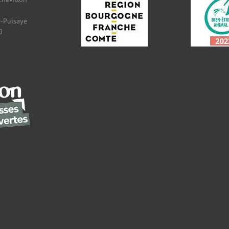
-Puisaye
0