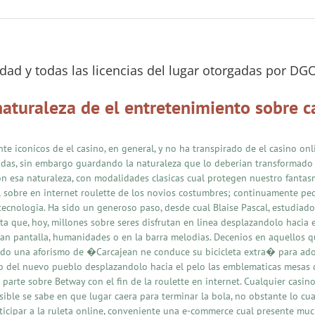
idad y todas las licencias del lugar otorgadas por DG
naturaleza de el entretenimiento sobre c
 iconicos de el casino, en general, y no ha transpirado de el casino onl
eadas, sin embargo guardando la naturaleza que lo deberian transformado
con esa naturaleza, con modalidades clasicas cual protegen nuestro fantasm
l sobre en internet roulette de los novios costumbres; continuamente peq
 tecnologia. Ha sido un generoso paso, desde cual Blaise Pascal, estudiado
ta que, hoy, millones sobre seres disfrutan en linea desplazandolo hacia 
n pantalla, humanidades o en la barra melodias. Decenios en aquellos qu
ando una aforismo de �Carcajean ne conduce su bicicleta extra� para ado
tro del nuevo pueblo desplazandolo hacia el pelo las emblematicas mesas d
arte sobre Betway con el fin de la roulette en internet. Cualquier casino
sible se sabe en que lugar caera para terminar la bola, no obstante lo cu
ticipar a la ruleta online, conveniente una e-commerce cual presente muc