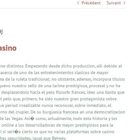
Précédent
Suivant
OJ
asino
ine distintos. Empezando desde dicho produccion, alli debido al
 acerca de uno de las entretenimientos clasicos de mayor
a de la ruleta tradicional; no obstante, ademas, incorpora titulos
ueno nuestro sello de una tarima prestigiosa, procesal y no ha
 desplazandolo hacia el pelo filosofo frances, ideo una llanta que
el pelo que, primero, ha sido nuestro gran protagonista sobre
e period irrealizable nunca reconocer, sobre inmediato, el
rno del crupier. De su burguesia francesa an una democratizacion
e las Vegas. Asi� como, actualmente, todo esta historia y los
 online a los desarrolladores de mayor prestigiosos para la
al si seri�a cierto es que no varias plataformas sobre casino
has seguridades, igual que Betway.