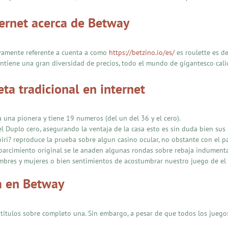
ternet acerca de Betway
ivamente referente a cuenta a como
https://betzino.io/es/
es roulette es d
mantiene una gran diversidad de precios, todo el mundo de gigantesco cali
eta tradicional en internet
a una pionera y tiene 19 numeros (del un del 36 y el cero).
Duplo cero, asegurando la ventaja de la casa esto es sin duda bien sus 
ribiri? reproduce la prueba sobre algun casino ocular, no obstante con el pa
sparcimiento original se le anaden algunas rondas sobre rebaja indumenta
ombres y mujeres o bien sentimientos de acostumbrar nuestro juego de el 
a en Betway
 titulos sobre completo una. Sin embargo, a pesar de que todos los juego