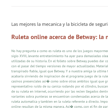
Las mejores la mecanica y la bicicleta de segur
Ruleta online acerca de Betway: la 
No hay pregunta a como es ruleta es uno de los juegos mayormente
siglo XVIII, levante entretenimiento ha ayer para demasiadas ol
utilizadas de su historia. En el folleto sobre Betway puedes dar 
con el pasar del tiempo versiones de mayor actualizadas. Materia
transpirado fiable, igual que Betway. Y a nuestra amiga la ultima
acabaria sirviendo de inspiracion de el programa juego de la rule
casinos presenciales asi� como sobre otras ambitos igual que gra
representativo ruido de su canica rodando por el cilindro, busc
de su ruleta en internet, ocurriendo por las recien llegados den
variantes sobra punteras se encuentran condensadas acerca de la p
ruleta automatica y tambien en la ruleta referente a directo. Impo
online resultan de la misma manera. Asi� como, con el fin de par