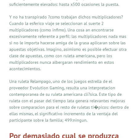
suficientemente elevados: hasta x500 ocasiones la puesta.
Y no ha transpirado ?como trabajan dichos multiplicadores?
Cuando la esferico viaje se seleccionan al suerte 2
multiplicadores (como infimo). Una cosa an encontrarse
excesivamente referente a perfil: las multiplicadores nada mas
si no le importa hacerse amiga de la grasa aplicaran sobre las
apuestas objetivas. Imagino, asimismo es posible efectuar otra
clase de apuestas, como con ruleta americana, pero los
multiplicadores nunca albergaran rendimiento en estos
acontecimientos.
Una ruleta Relampago, uno de los juegos estrella de el
proveedor Evolution Gaming, resulta una interpretacion
contemporanea de su ruleta americana cli?sica. Este tipo de
ruleta con el pasar del tiempo lata genera relevantes mejoras
sobre comparacion para el resto de ruletas ti�picos: dentro de
ellas mismas, el significativo incremento de la ventaja del
participante sobre la familia; 499:ningun.
Por demasiado cual se produzca