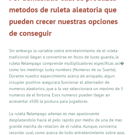
metodos de ruleta aleatoria que
pueden crecer nuestras opciones
de conseguir
Sin embargo la variable sobre entretenimiento de el ruleta
tradicional llegan a convertirse en focos de luces guarda, la
ruleta Relampago comprende multiplicadores especificas asi�
como los meetings lucky numbers (Numeros de su Suerte).
Durante nuestro esparcimiento acerca de avispado, algun
croupier positivo asegurara funcionar el alternador de
numeros aleatorios, que a la vez seleccionara un maximo de 5
numeros de el fortuna. Esos numeros pueden llegar an
acrecentar x500 la postura para jugadores.
La ruleta Relampago ademas es mas apasionante
desplazandolo hacia el pelo rapido por medio de una de mas
grande marcha de rotacion de el ruleta. Aunque, concierna
recordar cual, como acerca de todo entretenimiento sobre azar,