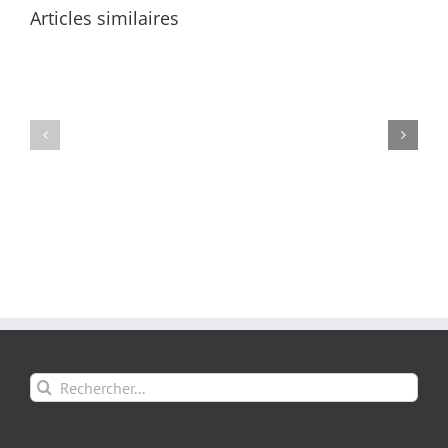
Articles similaires
Rechercher: