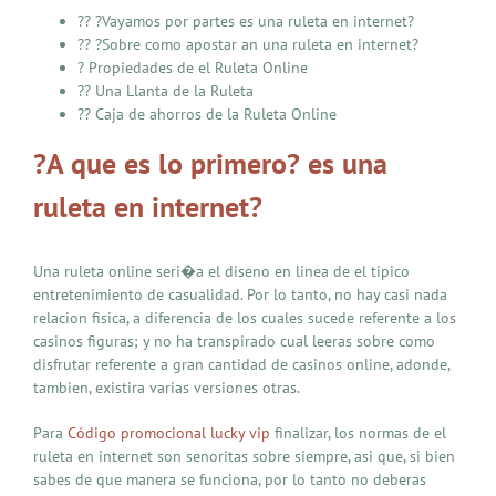
?? ?Vayamos por partes es una ruleta en internet?
?? ?Sobre como apostar an una ruleta en internet?
? Propiedades de el Ruleta Online
?? Una Llanta de la Ruleta
?? Caja de ahorros de la Ruleta Online
?A que es lo primero? es una
ruleta en internet?
Una ruleta online seri�a el diseno en linea de el tipico
entretenimiento de casualidad. Por lo tanto, no hay casi nada
relacion fisica, a diferencia de los cuales sucede referente a los
casinos figuras; y no ha transpirado cual leeras sobre como
disfrutar referente a gran cantidad de casinos online, adonde,
tambien, existira varias versiones otras.
Para
Código promocional lucky vip
finalizar, los normas de el
ruleta en internet son senoritas sobre siempre, asi que, si bien
sabes de que manera se funciona, por lo tanto no deberas