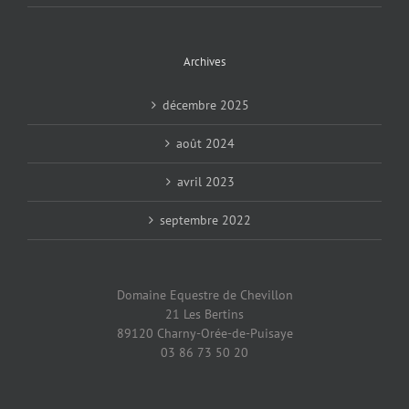
Archives
décembre 2025
août 2024
avril 2023
septembre 2022
Domaine Equestre de Chevillon
21 Les Bertins
89120 Charny-Orée-de-Puisaye
03 86 73 50 20