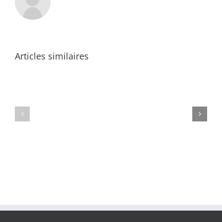
Articles similaires