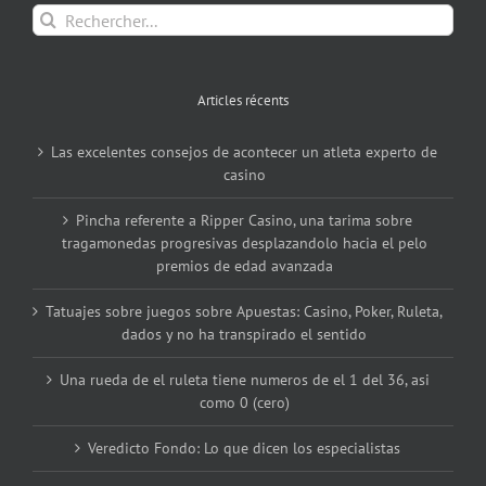
Rechercher:
Articles récents
Las excelentes consejos de acontecer un atleta experto de
casino
Pincha referente a Ripper Casino, una tarima sobre
tragamonedas progresivas desplazandolo hacia el pelo
premios de edad avanzada
Tatuajes sobre juegos sobre Apuestas: Casino, Poker, Ruleta,
dados y no ha transpirado el sentido
Una rueda de el ruleta tiene numeros de el 1 del 36, asi
como 0 (cero)
Veredicto Fondo: Lo que dicen los especialistas