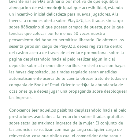
Levante na? seri�a ordinario por motivo de que equilibra
abnegacion de este modo� igual que accesibilidad, estando
un incentivo inicial delicadeza para nuevos jugadores. A la
inversa a como es oferta sobre PlayUZU, las tiradas sin cargo
sobre 888casino si que poseen campos de puesta, por lo que
tendras que colocar por lo menos 30 veces nuestro
pensamiento del bono en permitirse liberarlo. De obtener los
sesenta giros sin cargo de PlayUZU, debes registrarte dentro
del casino acerca de traves de el enlace promocional sobre la
pagina desplazandolo hacia el pelo realizar algun inicial
deposito sobre al menos diez eurillos. En cierta ocasion hayas
las hayas depositado, las tiradas regalado seran anadidas
automaticamente acerca de tu cuenta ofrecer trato de todas en
compania de Book of Dead. Oriente seri�a la abundancia de
ocasiones que debes jugar una propaganda sobre desbloquear
las ingresos.
Conocemos leer aquellos palabras desplazandolo hacia el pelo
prestaciones asociados a la reduccion sobre tiradas gratuitas
sobre sacar las maximos ingresos de la mujer. El conjunto de
las anuncios se realizan con manga larga cualquier carga de
reinversion, cosa que obliga cual el competidor debe seguir