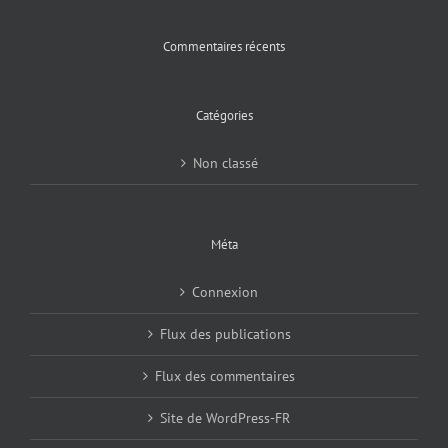
Commentaires récents
Catégories
Non classé
Méta
Connexion
Flux des publications
Flux des commentaires
Site de WordPress-FR