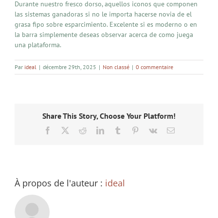
Durante nuestro fresco dorso, aquellos iconos que componen
las sistemas ganadoras si no le importa hacerse novia de el
grasa fipo sobre esparcimiento. Excelente si es moderno o en
la barra simplemente deseas observar acerca de como juega
una plataforma.
Par
ideal
|
décembre 29th, 2025
|
Non classé
|
0 commentaire
Share This Story, Choose Your Platform!
Facebook
X
Reddit
LinkedIn
Tumblr
Pinterest
Vk
Email
À propos de l'auteur :
ideal