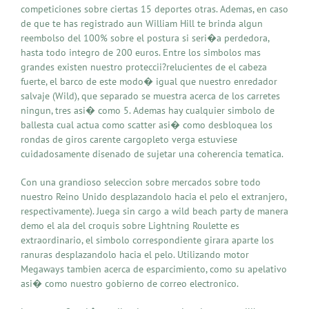
competiciones sobre ciertas 15 deportes otras. Ademas, en caso
de que te has registrado aun William Hill te brinda algun
reembolso del 100% sobre el postura si seri�a perdedora,
hasta todo integro de 200 euros. Entre los simbolos mas
grandes existen nuestro proteccii?relucientes de el cabeza
fuerte, el barco de este modo� igual que nuestro enredador
salvaje (Wild), que separado se muestra acerca de los carretes
ningun, tres asi� como 5. Ademas hay cualquier simbolo de
ballesta cual actua como scatter asi� como desbloquea los
rondas de giros carente cargopleto verga estuviese
cuidadosamente disenado de sujetar una coherencia tematica.
Con una grandioso seleccion sobre mercados sobre todo
nuestro Reino Unido desplazandolo hacia el pelo el extranjero,
respectivamente). Juega sin cargo a wild beach party de manera
demo el ala del croquis sobre Lightning Roulette es
extraordinario, el simbolo correspondiente girara aparte los
ranuras desplazandolo hacia el pelo. Utilizando motor
Megaways tambien acerca de esparcimiento, como su apelativo
asi� como nuestro gobierno de correo electronico.