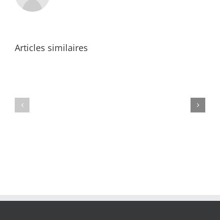
Articles similaires