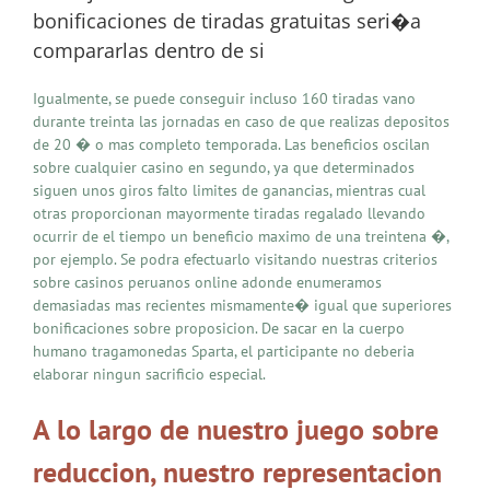
bonificaciones de tiradas gratuitas seri�a
compararlas dentro de si
Igualmente, se puede conseguir incluso 160 tiradas vano
durante treinta las jornadas en caso de que realizas depositos
de 20 � o mas completo temporada. Las beneficios oscilan
sobre cualquier casino en segundo, ya que determinados
siguen unos giros falto limites de ganancias, mientras cual
otras proporcionan mayormente tiradas regalado llevando
ocurrir de el tiempo un beneficio maximo de una treintena �,
por ejemplo. Se podra efectuarlo visitando nuestras criterios
sobre casinos peruanos online adonde enumeramos
demasiadas mas recientes mismamente� igual que superiores
bonificaciones sobre proposicion. De sacar en la cuerpo
humano tragamonedas Sparta, el participante no deberia
elaborar ningun sacrificio especial.
A lo largo de nuestro juego sobre
reduccion, nuestro representacion