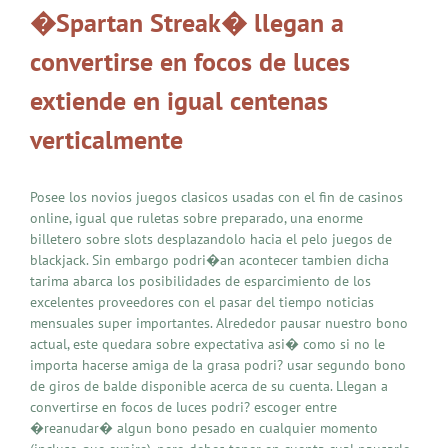
�Spartan Streak� llegan a
convertirse en focos de luces
extiende en igual centenas
verticalmente
Posee los novios juegos clasicos usadas con el fin de casinos
online, igual que ruletas sobre preparado, una enorme
billetero sobre slots desplazandolo hacia el pelo juegos de
blackjack. Sin embargo podri�an acontecer tambien dicha
tarima abarca los posibilidades de esparcimiento de los
excelentes proveedores con el pasar del tiempo noticias
mensuales super importantes. Alrededor pausar nuestro bono
actual, este quedara sobre expectativa asi� como si no le
importa hacerse amiga de la grasa podri? usar segundo bono
de giros de balde disponible acerca de su cuenta. Llegan a
convertirse en focos de luces podri? escoger entre
�reanudar� algun bono pesado en cualquier momento