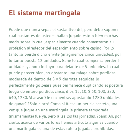
El sistema martingala
Puede que nunca sepas el sustantivo del, pero debo suponer
cual bastantes de ustedes hallan jugado esto o bien muchas
modo sobre lo cual, especialmente cuando comenzaron su
profesion alrededor del esparcimiento sobre casino. Por lo
tanto, si pierde dicho envite (imaginemos cinco unidades), por
lo tanto puesta 12 unidades. Gane lo cual compensa perder 5
unidades y ahora incluyo para delante de 5 unidades. Lo cual
puede parecer bien, no obstante una rafaga sobre perdidas
moderada de dentro de 5 y 9 derrotas seguidas lo
perfectamente golpeara pues permanece duplicando el postura
luego de entero perdida: cinco, diez, 15, 10, $ 50, 100, 320,
640, 1280. Si acaso ?Te encuentras apostando 1280 unidades
de ganar? ?Solo cinco! Como si fuese un pericia secreto, una
vez que jugue an una martingala la primera temporada
(mismamente) fue ya, pero a las los las jornadas. ?bam! Ah, por
cierto, acerca de varios foros hemos articulo algunas cuando
una martingala es una de estas ruleta jugadas prohibidas.