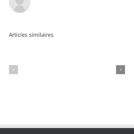
Articles similaires