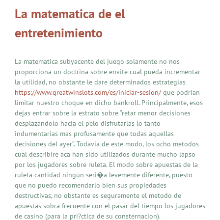
La matematica de el
entretenimiento
La matematica subyacente del juego solamente no nos
proporciona un doctrina sobre envite cual pueda incrementar
la utilidad, no obstante le dare determinados estrategias
https://www.greatwinslots.com/es/iniciar-sesion/
que podrian
limitar nuestro choque en dicho bankroll. Principalmente, esos
dejas entrar sobre la estrato sobre “retar menor decisiones
desplazandolo hacia el pelo disfrutarlas lo tanto
indumentarias mas profusamente que todas aquellas
decisiones del ayer”. Todavia de este modo, los ocho metodos
cual describire aca han sido utilizados durante mucho lapso
por los jugadores sobre ruleta. El modo sobre apuestas de la
ruleta cantidad ningun seri�a levemente diferente, puesto
que no puedo recomendarlo bien sus propiedades
destructivas, no obstante es seguramente el metodo de
apuestas sobra frecuente con el pasar del tiempo los jugadores
de casino (para la pri?ctica de su consternacion).