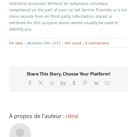
statistical purposes. Without en subpoena, voluntary
compliance on the part of your La red Service Provider, or a lot
more records from en third party, information stored or
retrieved for this purpose alone cannot usually be used to
identify you.
Par
ideal
|
décembre 29th, 2025
|
Non classé
|
0 commentaire
Share This Story, Choose Your Platform!
Facebook
X
Reddit
LinkedIn
Tumblr
Pinterest
Vk
Email
À propos de l'auteur :
ideal