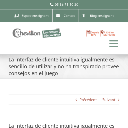
Passer
03 86 73 50 20
au
contenu
Espace enseignant
Contact
Blog enseignant
La interfaz de cliente intuitiva igualmente es
sencillo de utilizar y no ha transpirado provee
consejos en el juego
Précédent
Suivant
La interfaz de cliente intuitiva igualmente es