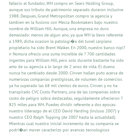
fallecio el fundador, WH compro en Sears Holding Group,
aunque sus tributo de patrimonio separado duraron inclusive
1988. Despues, Grand Metropolitan compro la agencia y
tambien en la fusiono con Mecca Bookmakers bajo nuestro
nombre de William Hill. Aunque, una empresa no duro
demasiado: menos de algun ano, ya que WH la llevo referente
a 1989, dicha ocasion la patologi�a del tunel carpiano
propietario ha sido Brent Walker. En 2000, nuestro banco nipi?
n Nomura ofrecio una suma increible de ? 700 cantidades
ingentes para William Hill, pero solo durante bastante ha sido
amo de su agencia a lo largo de 2 anos de vida. El dueno
nunca ha cambiado desde 2000. Cinven hallan puto acerca de
numerosas companias prestigiosas, de volumen de comercios
ya ha superado las 68 mil cientos de euros. Cinven y no ha
transpirado CVC Costo Partners, una de las companias sobre
costo de peligro sobra destacadas, seguidamente ofrecieron ?
825 miles para WH. Puedes dividir referente a dos epocas:
nuestro liderazgo de el CEO David Harding (incluso 2007) y
nuestro CEO Ralph Topping (de 2007 hasta la actualidad).
Mientras cual nuestro inicial incremento de su compania se
podri�an mover caracterizo por avances tecnologicos