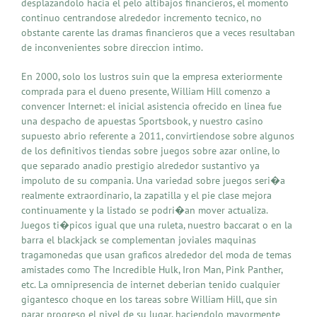
desplazandolo hacia el pelo altibajos financieros, el momento
continuo centrandose alrededor incremento tecnico, no
obstante carente las dramas financieros que a veces resultaban
de inconvenientes sobre direccion intimo.
En 2000, solo los lustros suin que la empresa exteriormente
comprada para el dueno presente, William Hill comenzo a
convencer Internet: el inicial asistencia ofrecido en linea fue
una despacho de apuestas Sportsbook, y nuestro casino
supuesto abrio referente a 2011, convirtiendose sobre algunos
de los definitivos tiendas sobre juegos sobre azar online, lo
que separado anadio prestigio alrededor sustantivo ya
impoluto de su compania. Una variedad sobre juegos seri�a
realmente extraordinario, la zapatilla y el pie clase mejora
continuamente y la listado se podri�an mover actualiza.
Juegos ti�picos igual que una ruleta, nuestro baccarat o en la
barra el blackjack se complementan joviales maquinas
tragamonedas que usan graficos alrededor del moda de temas
amistades como The Incredible Hulk, Iron Man, Pink Panther,
etc. La omnipresencia de internet deberian tenido cualquier
gigantesco choque en los tareas sobre William Hill, que sin
parar progreso el nivel de su lugar, haciendolo mayormente