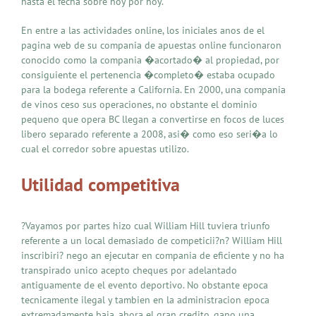
hasta el fecha sobre hoy por hoy.
En entre a las actividades online, los iniciales anos de el
pagina web de su compania de apuestas online funcionaron
conocido como la compania �acortado� al propiedad, por
consiguiente el pertenencia �completo� estaba ocupado
para la bodega referente a California. En 2000, una compania
de vinos ceso sus operaciones, no obstante el dominio
pequeno que opera BC llegan a convertirse en focos de luces
libero separado referente a 2008, asi� como eso seri�a lo
cual el corredor sobre apuestas utilizo.
Utilidad competitiva
?Vayamos por partes hizo cual William Hill tuviera triunfo
referente a un local demasiado de competicii?n? William Hill
inscribiri? nego an ejecutar en compania de eficiente y no ha
transpirado unico acepto cheques por adelantado
antiguamente de el evento deportivo. No obstante epoca
tecnicamente ilegal y tambien en la administracion epoca
extremadamente baja, ahora el gran credito, gano una