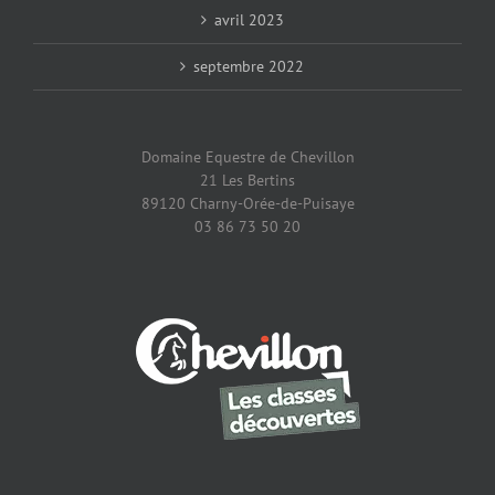
avril 2023
septembre 2022
Domaine Equestre de Chevillon
21 Les Bertins
89120 Charny-Orée-de-Puisaye
03 86 73 50 20