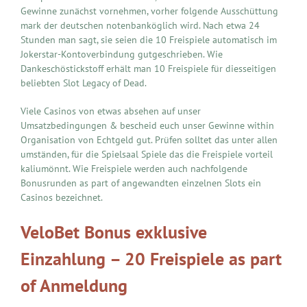
Gewinne zunächst vornehmen, vorher folgende Ausschüttung
mark der deutschen notenbanköglich wird. Nach etwa 24
Stunden man sagt, sie seien die 10 Freispiele automatisch im
Jokerstar-Kontoverbindung gutgeschrieben. Wie
Dankeschöstickstoff erhält man 10 Freispiele für diesseitigen
beliebten Slot Legacy of Dead.
Viele Casinos von etwas absehen auf unser
Umsatzbedingungen & bescheid euch unser Gewinne within
Organisation von Echtgeld gut. Prüfen solltet das unter allen
umständen, für die Spielsaal Spiele das die Freispiele vorteil
kaliumönnt. Wie Freispiele werden auch nachfolgende
Bonusrunden as part of angewandten einzelnen Slots ein
Casinos bezeichnet.
VeloBet Bonus exklusive
Einzahlung – 20 Freispiele as part
of Anmeldung