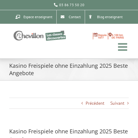
Passer
03 86 73 50 20
au
contenu
Espace enseignant
Contact
Blog enseignant
Kasino Freispiele ohne Einzahlung 2025 Beste
Angebote
Précédent
Suivant
Kasino Freispiele ohne Einzahlung 2025 Beste