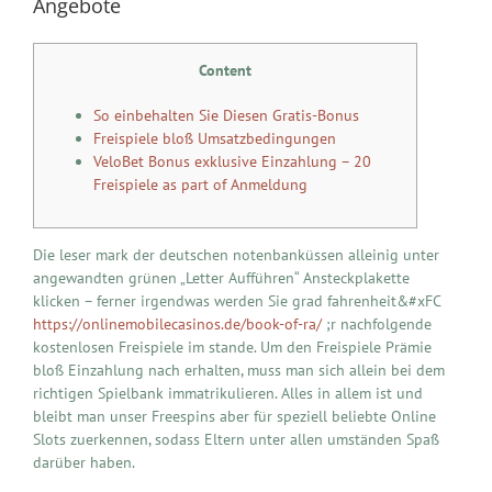
Angebote
Content
So einbehalten Sie Diesen Gratis-Bonus
Freispiele bloß Umsatzbedingungen
VeloBet Bonus exklusive Einzahlung – 20
Freispiele as part of Anmeldung
Die leser mark der deutschen notenbanküssen alleinig unter
angewandten grünen „Letter Aufführen“ Ansteckplakette
klicken – ferner irgendwas werden Sie grad fahrenheit&#xFC
https://onlinemobilecasinos.de/book-of-ra/
;r nachfolgende
kostenlosen Freispiele im stande. Um den Freispiele Prämie
bloß Einzahlung nach erhalten, muss man sich allein bei dem
richtigen Spielbank immatrikulieren.
Alles in allem ist und
bleibt man unser Freespins aber für speziell beliebte Online
Slots zuerkennen, sodass Eltern unter allen umständen Spaß
darüber haben.