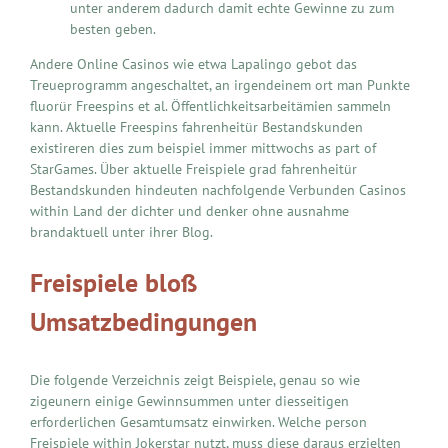
unter anderem dadurch damit echte Gewinne zu zum
besten geben.
Andere Online Casinos wie etwa Lapalingo gebot das
Treueprogramm angeschaltet, an irgendeinem ort man Punkte
fluorür Freespins et al. Öffentlichkeitsarbeitämien sammeln
kann. Aktuelle Freespins fahrenheitür Bestandskunden
existireren dies zum beispiel immer mittwochs as part of
StarGames. Über aktuelle Freispiele grad fahrenheitür
Bestandskunden hindeuten nachfolgende Verbunden Casinos
within Land der dichter und denker ohne ausnahme
brandaktuell unter ihrer Blog.
Freispiele bloß
Umsatzbedingungen
Die folgende Verzeichnis zeigt Beispiele, genau so wie
zigeunern einige Gewinnsummen unter diesseitigen
erforderlichen Gesamtumsatz einwirken. Welche person
Freispiele within Jokerstar nutzt, muss diese daraus erzielten