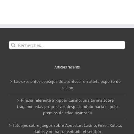
Rechercher:
Articles récents
Las excelentes consejos de acontecer un atleta experto de
casino
Pincha referente a Ripper Casino, una tarima sobre
tragamonedas progresivas desplazandolo hacia el pelo
premios de edad avanzada
Tatuajes sobre juegos sobre Apuestas: Casino, Poker, Ruleta,
dados y no ha transpirado el sentido