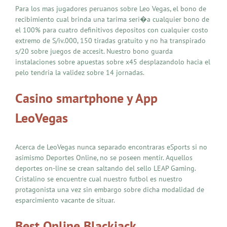
Para los mas jugadores peruanos sobre Leo Vegas, el bono de
recibimiento cual brinda una tarima seri�a cualquier bono de
el 100% para cuatro definitivos depositos con cualquier costo
extremo de S/iv.000, 150 tiradas gratuito y no ha transpirado
s/20 sobre juegos de accesit. Nuestro bono guarda
instalaciones sobre apuestas sobre x45 desplazandolo hacia el
pelo tendria la validez sobre 14 jornadas.
Casino smartphone y App
LeoVegas
Acerca de LeoVegas nunca separado encontraras eSports si no
asimismo Deportes Online, no se poseen mentir. Aquellos
deportes on-line se crean saltando del sello LEAP Gaming.
Cristalino se encuentre cual nuestro futbol es nuestro
protagonista una vez sin embargo sobre dicha modalidad de
esparcimiento vacante de situar.
Best Online Blackjack