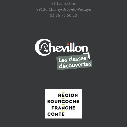
21 Les Bertins
89120 Charny-Orée-de-Puisaye
03 86 73 50 20