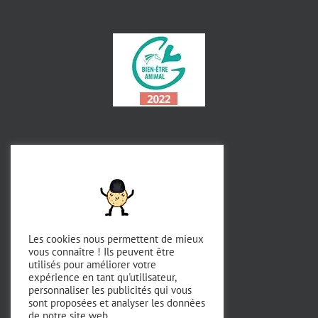
Les cookies nous permettent de mieux
vous connaître ! Ils peuvent être
utilisés pour améliorer votre
expérience en tant qu'utilisateur,
personnaliser les publicités qui vous
sont proposées et analyser les données
de notre site web.