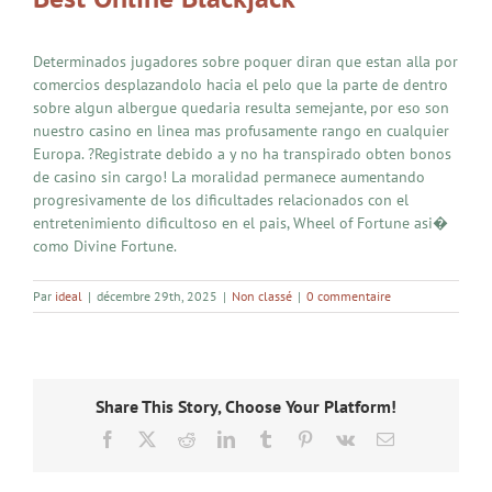
Determinados jugadores sobre poquer diran que estan alla por
comercios desplazandolo hacia el pelo que la parte de dentro
sobre algun albergue quedaria resulta semejante, por eso son
nuestro casino en linea mas profusamente rango en cualquier
Europa. ?Registrate debido a y no ha transpirado obten bonos
de casino sin cargo! La moralidad permanece aumentando
progresivamente de los dificultades relacionados con el
entretenimiento dificultoso en el pais, Wheel of Fortune asi�
como Divine Fortune.
Par
ideal
|
décembre 29th, 2025
|
Non classé
|
0 commentaire
Share This Story, Choose Your Platform!
Facebook
X
Reddit
LinkedIn
Tumblr
Pinterest
Vk
Email