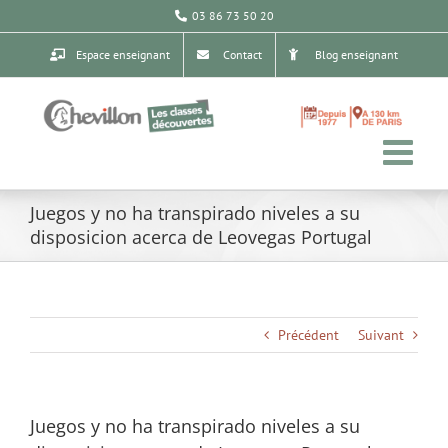
Passer
03 86 73 50 20
au
contenu
Espace enseignant
Contact
Blog enseignant
Juegos y no ha transpirado niveles a su
disposicion acerca de Leovegas Portugal
Précédent
Suivant
Juegos y no ha transpirado niveles a su