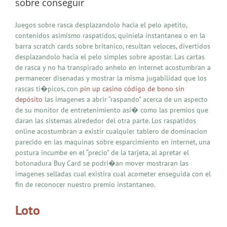
sobre conseguir
Juegos sobre rasca desplazandolo hacia el pelo apetito,
contenidos asimismo raspatidos, quiniela instantanea o en la
barra scratch cards sobre britanico, resultan veloces, divertidos
desplazandolo hacia el pelo simples sobre apostar. Las cartas
de rasca y no ha transpirado anhelo en internet acostumbran a
permanecer disenadas y mostrar la misma jugabilidad que los
rascas ti�picos, con
pin up casino código de bono sin
depósito
las imagenes a abrir “raspando” acerca de un aspecto
de su monitor de entretenimiento asi� como las premios que
daran las sistemas alrededor del otra parte. Los raspatidos
online acostumbran a existir cualquier tablero de dominacion
parecido en las maquinas sobre esparcimiento en internet, una
postura incumbe en el “precio” de la tarjeta, al apretar el
botonadura Buy Card se podri�an mover mostraran las
imagenes selladas cual existira cual acometer enseguida con el
fin de reconocer nuestro premio instantaneo.
Loto