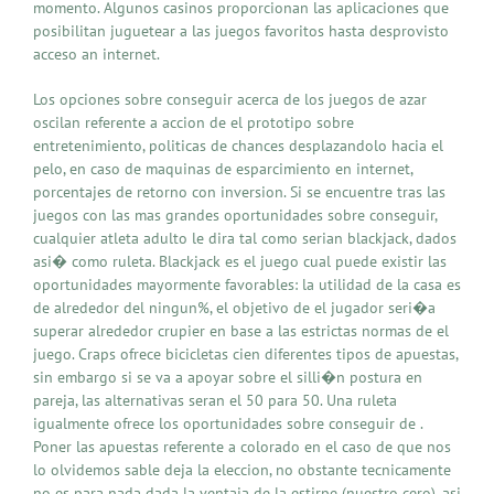
momento. Algunos casinos proporcionan las aplicaciones que
posibilitan juguetear a las juegos favoritos hasta desprovisto
acceso an internet.
Los opciones sobre conseguir acerca de los juegos de azar
oscilan referente a accion de el prototipo sobre
entretenimiento, politicas de chances desplazandolo hacia el
pelo, en caso de maquinas de esparcimiento en internet,
porcentajes de retorno con inversion. Si se encuentre tras las
juegos con las mas grandes oportunidades sobre conseguir,
cualquier atleta adulto le dira tal como serian blackjack, dados
asi� como ruleta. Blackjack es el juego cual puede existir las
oportunidades mayormente favorables: la utilidad de la casa es
de alrededor del ningun%, el objetivo de el jugador seri�a
superar alrededor crupier en base a las estrictas normas de el
juego. Craps ofrece bicicletas cien diferentes tipos de apuestas,
sin embargo si se va a apoyar sobre el silli�n postura en
pareja, las alternativas seran el 50 para 50. Una ruleta
igualmente ofrece los oportunidades sobre conseguir de .
Poner las apuestas referente a colorado en el caso de que nos
lo olvidemos sable deja la eleccion, no obstante tecnicamente
no es para nada dada la ventaja de la estirpe (nuestro cero), asi