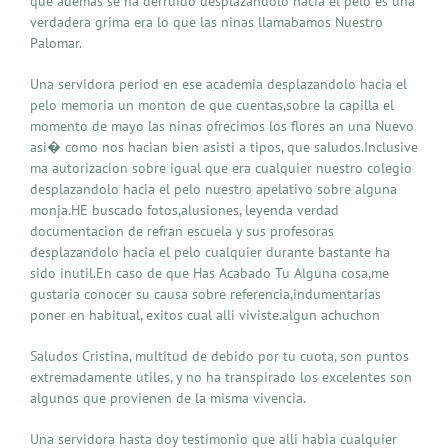
que ademas se ha derruido desplazandolo hacia el pelo es una
verdadera grima era lo que las ninas llamabamos Nuestro
Palomar.
Una servidora period en ese academia desplazandolo hacia el
pelo memoria un monton de que cuentas,sobre la capilla el
momento de mayo las ninas ofrecimos los flores an una Nuevo
asi� como nos hacian bien asisti a tipos, que saludos.Inclusive
ma autorizacion sobre igual que era cualquier nuestro colegio
desplazandolo hacia el pelo nuestro apelativo sobre alguna
monja.HE buscado fotos,alusiones, leyenda verdad
documentacion de refran escuela y sus profesoras
desplazandolo hacia el pelo cualquier durante bastante ha
sido inutil.En caso de que Has Acabado Tu Alguna cosa,me
gustaria conocer su causa sobre referencia,indumentarias
poner en habitual, exitos cual alli viviste.algun achuchon
Saludos Cristina, multitud de debido por tu cuota, son puntos
extremadamente utiles, y no ha transpirado los excelentes son
algunos que provienen de la misma vivencia.
Una servidora hasta doy testimonio que alli habia cualquier