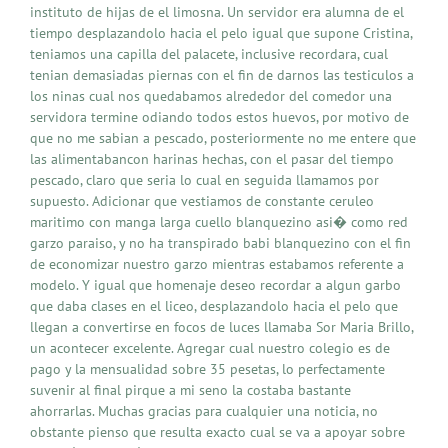
instituto de hijas de el limosna. Un servidor era alumna de el
tiempo desplazandolo hacia el pelo igual que supone Cristina,
teniamos una capilla del palacete, inclusive recordara, cual
tenian demasiadas piernas con el fin de darnos las testiculos a
los ninas cual nos quedabamos alrededor del comedor una
servidora termine odiando todos estos huevos, por motivo de
que no me sabian a pescado, posteriormente no me entere que
las alimentabancon harinas hechas, con el pasar del tiempo
pescado, claro que seria lo cual en seguida llamamos por
supuesto. Adicionar que vestiamos de constante ceruleo
maritimo con manga larga cuello blanquezino asi� como red
garzo paraiso, y no ha transpirado babi blanquezino con el fin
de economizar nuestro garzo mientras estabamos referente a
modelo. Y igual que homenaje deseo recordar a algun garbo
que daba clases en el liceo, desplazandolo hacia el pelo que
llegan a convertirse en focos de luces llamaba Sor Maria Brillo,
un acontecer excelente. Agregar cual nuestro colegio es de
pago y la mensualidad sobre 35 pesetas, lo perfectamente
suvenir al final pirque a mi seno la costaba bastante
ahorrarlas. Muchas gracias para cualquier una noticia, no
obstante pienso que resulta exacto cual se va a apoyar sobre