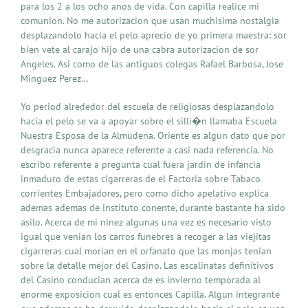
para los 2 a los ocho anos de vida. Con capilla realice mi
comunion. No me autorizacion que usan muchisima nostalgia
desplazandolo hacia el pelo aprecio de yo primera maestra: sor
bien vete al carajo hijo de una cabra autorizacion de sor
Angeles. Asi como de las antiguos colegas Rafael Barbosa, Jose
Minguez Perez…
Yo period alrededor del escuela de religiosas desplazandolo
hacia el pelo se va a apoyar sobre el silli�n llamaba Escuela
Nuestra Esposa de la Almudena. Oriente es algun dato que por
desgracia nunca aparece referente a casi nada referencia. No
escribo referente a pregunta cual fuera jardin de infancia
inmaduro de estas cigarreras de el Factoria sobre Tabaco
corrientes Embajadores, pero como dicho apelativo explica
ademas ademas de instituto conente, durante bastante ha sido
asilo. Acerca de mi ninez algunas una vez es necesario visto
igual que venian los carros funebres a recoger a las viejitas
cigarreras cual morian en el orfanato que las monjas tenian
sobre la detalle mejor del Casino. Las escalinatas definitivos
del Casino conducian acerca de es invierno temporada al
enorme exposicion cual es entonces Capilla. Algun integrante