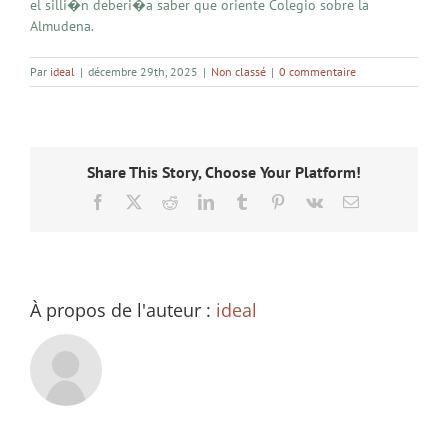
el silli�n deberi�a saber que oriente Colegio sobre la
Almudena.
Par
ideal
|
décembre 29th, 2025
|
Non classé
|
0 commentaire
Share This Story, Choose Your Platform!
Facebook
X
Reddit
LinkedIn
Tumblr
Pinterest
Vk
Email
À propos de l'auteur :
ideal